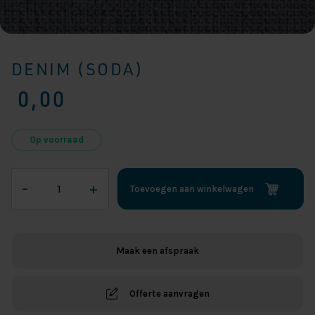
DENIM (SODA)
0,00
Op voorraad
Denim
–
+
Toevoegen aan winkelwagen
(Soda)
aantal
Maak een afspraak
Offerte aanvragen