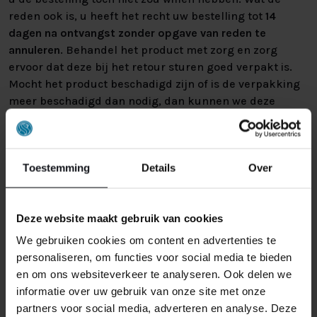
reden ook is, u heeft het recht uw bestelling tot
14
dagen na ontvangst zonder opgave van reden te
annuleren
. Behandel het product met zorg en zorg
ervoor dat deze bij het retour sturen goed verpakt is.
Mocht het product beschadigd zijn of is de verpakking
meer beschadigd dan nodig, dan kunnen we deze
waardevermindering van het product aan u
doorberekenen.
Toestemming
Details
Over
Deze website maakt gebruik van cookies
We gebruiken cookies om content en advertenties te
personaliseren, om functies voor social media te bieden
GERELATEERDE PRODUCTEN
en om ons websiteverkeer te analyseren. Ook delen we
informatie over uw gebruik van onze site met onze
partners voor social media, adverteren en analyse. Deze