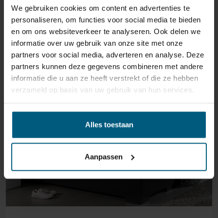
We gebruiken cookies om content en advertenties te
GERELATEERDE PRODUCTEN
personaliseren, om functies voor social media te bieden
en om ons websiteverkeer te analyseren. Ook delen we
informatie over uw gebruik van onze site met onze
partners voor social media, adverteren en analyse. Deze
partners kunnen deze gegevens combineren met andere
informatie die u aan ze heeft verstrekt of die ze hebben
verzameld op basis van uw gebruik van hun services.
Alles toestaan
Aanpassen