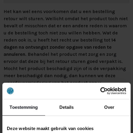
Het kan wel eens voorkomen dat u een bestelling
retour wilt sturen. Wellicht omdat het product toch niet
bevalt of misschien dat er een andere reden is waarom
u de bestelling toch niet zou willen hebben. Wat de
reden ook is, u heeft het recht uw bestelling tot
14
dagen na ontvangst zonder opgave van reden te
annuleren
. Behandel het product met zorg en zorg
ervoor dat deze bij het retour sturen goed verpakt is.
Mocht het product beschadigd zijn of is de verpakking
meer beschadigd dan nodig, dan kunnen we deze
waardevermindering van het product aan u
doorberekenen.
Toestemming
Details
Over
Deze website maakt gebruik van cookies