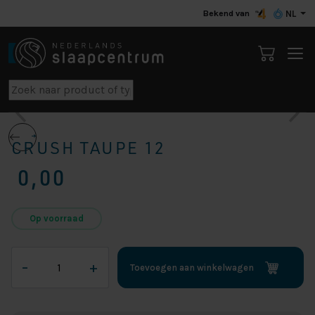
Bekend van
NL
CRUSH TAUPE 12
0,00
Op voorraad
Crush
–
+
Toevoegen aan winkelwagen
Taupe
12
aantal