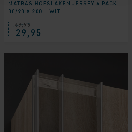
MATRAS HOESLAKEN JERSEY 4 PACK
80/90 X 200 – WIT
69,96
Oorspronkelijke
Huidige
29,95
prijs
prijs
was:
is:
€ 69,96.
€ 29,95.