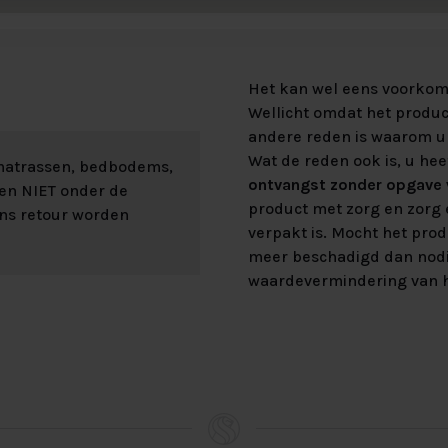
Het kan wel eens voorkome
Wellicht omdat het product
andere reden is waarom u 
Wat de reden ook is, u hee
 matrassen, bedbodems,
ontvangst zonder opgave v
len NIET onder de
product met zorg en zorg e
ons retour worden
verpakt is. Mocht het prod
meer beschadigd dan nod
waardevermindering van h