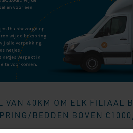
aak. Zodra wij de
bellen voor een
tjes thuisbezorgd op
ren wij de boxspring
ij alle verpakking
es netjes
 netjes verpakt in
de te voorkomen.
 VAN 40KM OM ELK FILIAAL 
RING/BEDDEN BOVEN €1000,