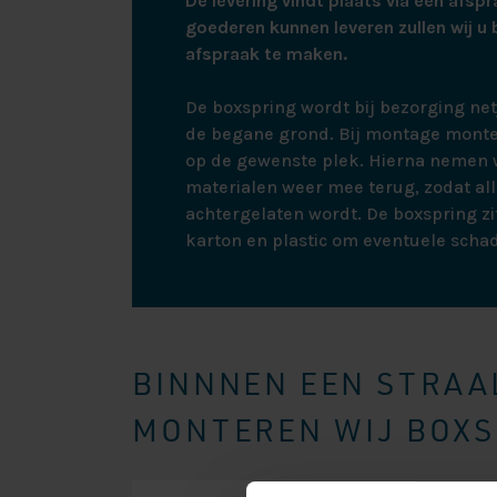
De levering vindt plaats via een afspr
goederen kunnen leveren zullen wij u 
afspraak te maken.
De boxspring wordt bij bezorging ne
de begane grond. Bij montage monte
op de gewenste plek. Hierna nemen w
materialen weer mee terug, zodat all
achtergelaten wordt. De boxspring zit
karton en plastic om eventuele scha
BINNNEN EEN STRAAL
MONTEREN WIJ BOXSP