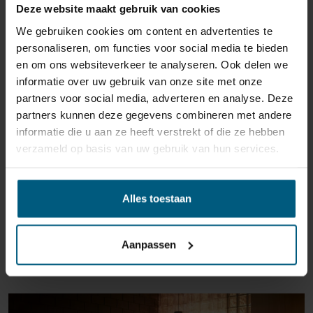
Deze website maakt gebruik van cookies
reden ook is, u heeft het recht uw bestelling tot
14
We gebruiken cookies om content en advertenties te
dagen na ontvangst zonder opgave van reden te
personaliseren, om functies voor social media te bieden
annuleren
. Behandel het product met zorg en zorg
en om ons websiteverkeer te analyseren. Ook delen we
ervoor dat deze bij het retour sturen goed verpakt is.
informatie over uw gebruik van onze site met onze
Mocht het product beschadigd zijn of is de verpakking
partners voor social media, adverteren en analyse. Deze
meer beschadigd dan nodig, dan kunnen we deze
partners kunnen deze gegevens combineren met andere
waardevermindering van het product aan u
informatie die u aan ze heeft verstrekt of die ze hebben
doorberekenen.
verzameld op basis van uw gebruik van hun services.
Alles toestaan
Aanpassen
GERELATEERDE PRODUCTEN