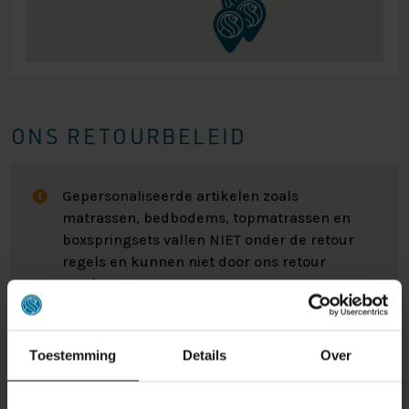
ONS RETOURBELEID
Gepersonaliseerde artikelen zoals
matrassen, bedbodems, topmatrassen en
boxspringsets vallen NIET onder de retour
regels en kunnen niet door ons retour
worden genomen.
Het kan wel eens voorkomen dat u een bestelling
Toestemming
Details
Over
retour wilt sturen. Wellicht omdat het product toch niet
bevalt of misschien dat er een andere reden is waarom
u de bestelling toch niet zou willen hebben. Wat de