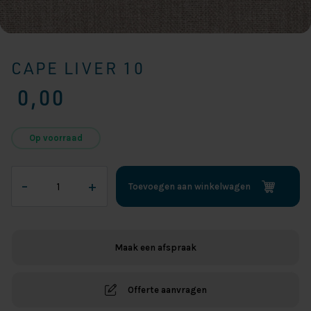
CAPE LIVER 10
0,00
Op voorraad
Cape
–
+
Toevoegen aan winkelwagen
Liver
10
aantal
Maak een afspraak
Offerte aanvragen