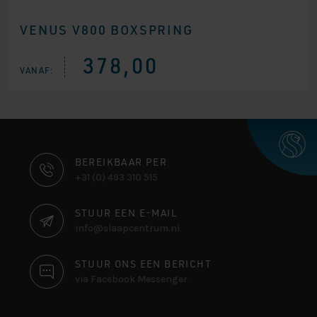
Gewaarde
1
erd
4.00
VENUS V800 BOXSPRING
op 5
gebaseer
d op
klantbeoo
378,00
rdeling
VANAF:
CONTACT
BEREIKBAAR PER
+31 (0) 493 310 515
INFORMATIE
STUUR EEN E-MAIL
info@slaapcentrum.nl
STUUR ONS EEN BERICHT
via Facebook Messenger