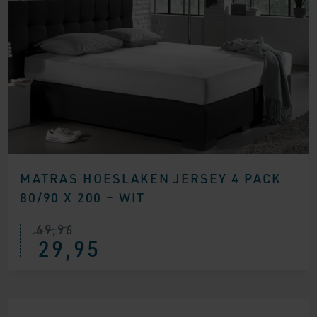
MATRAS HOESLAKEN JERSEY 4 PACK
80/90 X 200 – WIT
69,96
Oorspronkelijke
Huidige
29,95
prijs
prijs
was:
is:
€ 69,96.
€ 29,95.