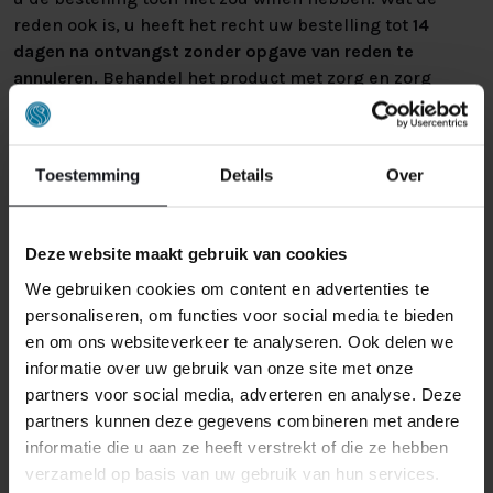
reden ook is, u heeft het recht uw bestelling tot
14
dagen na ontvangst zonder opgave van reden te
annuleren
. Behandel het product met zorg en zorg
ervoor dat deze bij het retour sturen goed verpakt is.
Mocht het product beschadigd zijn of is de verpakking
meer beschadigd dan nodig, dan kunnen we deze
Toestemming
Details
Over
waardevermindering van het product aan u
doorberekenen.
Deze website maakt gebruik van cookies
We gebruiken cookies om content en advertenties te
personaliseren, om functies voor social media te bieden
en om ons websiteverkeer te analyseren. Ook delen we
informatie over uw gebruik van onze site met onze
partners voor social media, adverteren en analyse. Deze
GERELATEERDE PRODUCTEN
partners kunnen deze gegevens combineren met andere
informatie die u aan ze heeft verstrekt of die ze hebben
verzameld op basis van uw gebruik van hun services.