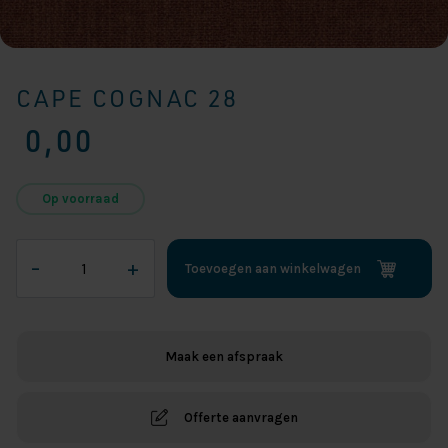
CAPE COGNAC 28
0,00
Op voorraad
Cape
–
+
Toevoegen aan winkelwagen
Cognac
28
aantal
Maak een afspraak
Offerte aanvragen