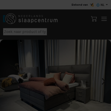
Bekend van
NL