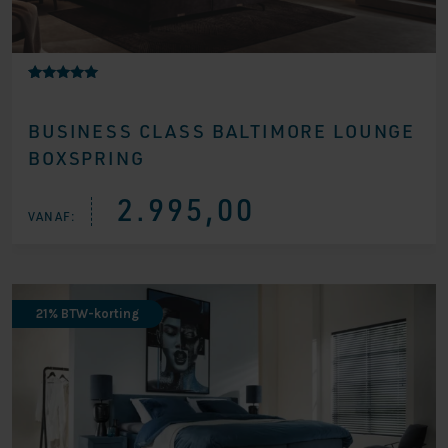
Gewaardeerd
1
5.00
op 5
BUSINESS CLASS BALTIMORE LOUNGE
gebaseerd
op
BOXSPRING
klantbeoorde
ling
2.995,00
VANAF:
21% BTW-korting