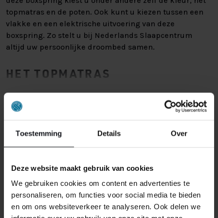
deze boxspring kiest u onder andere zelf de kleur, het
topmatras en de poten. Ook kunt u kiezen tussen een
vlakke en een elektrische uitvoering van deze
boxspring. Zo stelt u bij Nederlands Slaapcentrum
altijd uw persoonlijke droombed samen.
HET TOPMATRAS
Een topmatras biedt u een extra laagje comfort,
Lees meer
waardoor u nóg lekkerder slaapt in uw boxspring. Het
topmatras, of topper, heeft een dikte van ongeveer 8cm
en is gemaakt van koudschuim. Dit type schuim heeft
Toestemming
Details
Over
een open celstructuur en zorgt hiermee voor
uitstekende ventilatie en stevigheid. Wilt u een andere
topper, dan kan dat natuurlijk! Hierbij heeft u de keuze
Deze website maakt gebruik van cookies
tussen een topmatras van pulse-latex, traagschuim,
We gebruiken cookies om content en advertenties te
De levering vindt plaats via een afspraak.
gel-foam of talalay-latex. Het topmatras heeft een
personaliseren, om functies voor social media te bieden
Zodra wij de goederen kunnen leveren
lichte dubbeldoek antiallergische hoes, die u chemisch
en om ons websiteverkeer te analyseren. Ook delen we
zullen wij u bellen voor een afspraak te
kunt laten reinigen bij de stomerij.