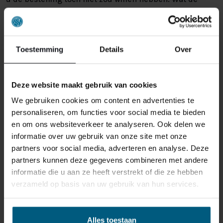
reden ook is, u heeft het recht uw bestelling tot
14
dagen na ontvangst zonder opgave van reden te
annuleren
. Behandel het product met zorg en zorg
ervoor dat deze bij het retour sturen goed verpakt is.
Toestemming
Details
Over
Mocht het product beschadigd zijn of is de verpakking
meer beschadigd dan nodig, dan kunnen we deze
waardevermindering van het product aan u
Deze website maakt gebruik van cookies
doorberekenen.
We gebruiken cookies om content en advertenties te
personaliseren, om functies voor social media te bieden
en om ons websiteverkeer te analyseren. Ook delen we
informatie over uw gebruik van onze site met onze
partners voor social media, adverteren en analyse. Deze
partners kunnen deze gegevens combineren met andere
informatie die u aan ze heeft verstrekt of die ze hebben
GERELATEERDE PRODUCTEN
verzameld op basis van uw gebruik van hun services.
Alles toestaan