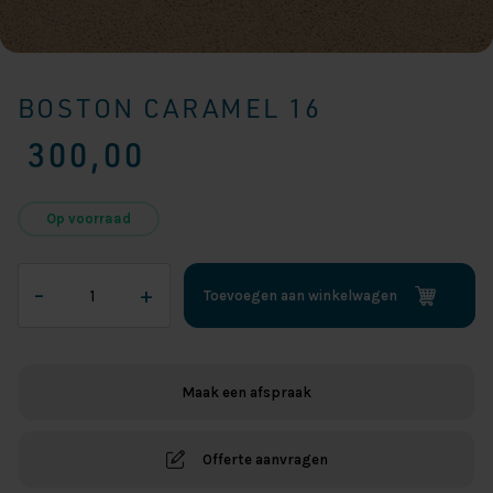
BOSTON CARAMEL 16
300,00
Op voorraad
Boston
–
+
Toevoegen aan winkelwagen
Caramel
16
aantal
Maak een afspraak
Offerte aanvragen