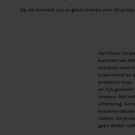
Op dit moment zijn er geen reviews voor dit produ
Het Sheer Strip
kwaliteit van 6
Hierdoor voelt h
is ademend en s
praktisch lusje
en zijn geschik
strepen. Met he
uitstraling. Kor
katoenproducten 
Cotton. Dit pro
geen Better Cot