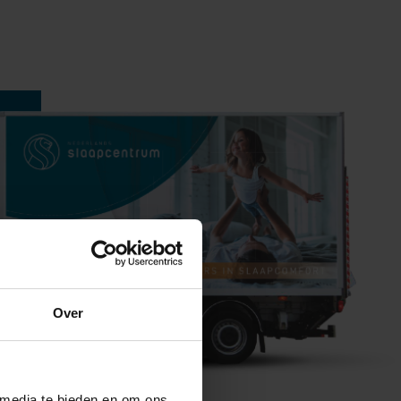
Over
 media te bieden en om ons