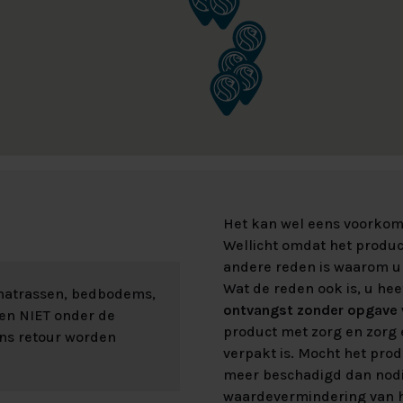
Het kan wel eens voorkome
Wellicht omdat het product
andere reden is waarom u 
Wat de reden ook is, u hee
 matrassen, bedbodems,
ontvangst zonder opgave v
len NIET onder de
product met zorg en zorg e
ons retour worden
verpakt is. Mocht het prod
meer beschadigd dan nod
waardevermindering van h