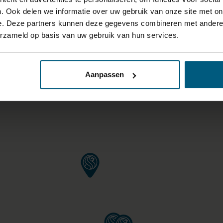
. Ook delen we informatie over uw gebruik van onze site met on
e. Deze partners kunnen deze gegevens combineren met andere i
 VAN 40KM OM ELK FILIAAL 
erzameld op basis van uw gebruik van hun services.
RING/BEDDEN BOVEN €1000,
Aanpassen