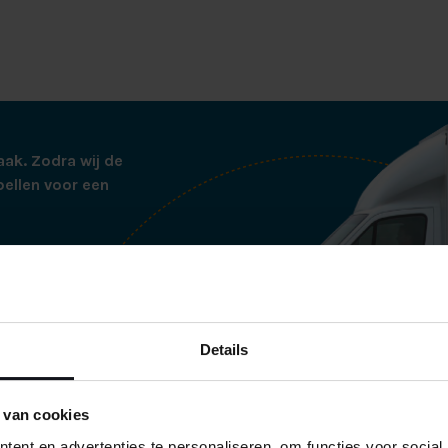
aak. Zodra wij de
bellen voor een
tjes thuisbezorgd op
ren wij de boxspring
ij alle verpakking
es netjes
Details
 netjes verpakt in
de te voorkomen.
 van cookies
ent en advertenties te personaliseren, om functies voor social