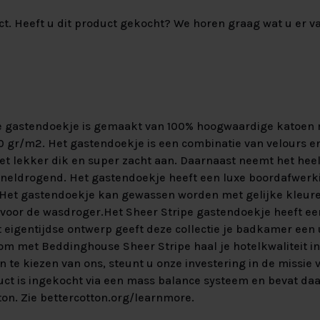
ct. Heeft u dit product gekocht? We horen graag wat u er va
e gastendoekje is gemaakt van 100% hoogwaardige katoen
00 gr/m2. Het gastendoekje is een combinatie van velours e
et lekker dik en super zacht aan. Daarnaast neemt het heel
neldrogend. Het gastendoekje heeft een luxe boordafwerk
. Het gastendoekje kan gewassen worden met gelijke kleure
t voor de wasdroger.Het Sheer Stripe gastendoekje heeft e
t eigentijdse ontwerp geeft deze collectie je badkamer een
tom met Beddinghouse Sheer Stripe haal je hotelkwaliteit in
te kiezen van ons, steunt u onze investering in de missie 
duct is ingekocht via een mass balance systeem en bevat da
ton. Zie bettercotton.org/learnmore.