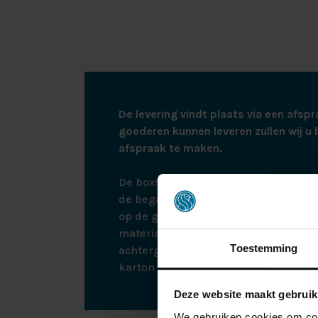
De levering vindt plaats via een afspr
goederen kunnen leveren zullen wij u 
afspraak te maken.
De boxspring wordt bij bezorging ne
de begane grond. Bij montage monte
op de gewenste plek. Hierna nemen w
materialen weer mee terug, zodat all
Toestemming
achtergelaten wordt. De boxspring zit
karton en plastic om eventuele scha
Deze website maakt gebruik
We gebruiken cookies om cont