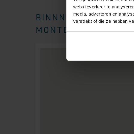
websiteverkeer te analyseren
media, adverteren en analys
BINNNEN EEN STRAAL
verstrekt of die ze hebben v
MONTEREN WIJ BOXSP