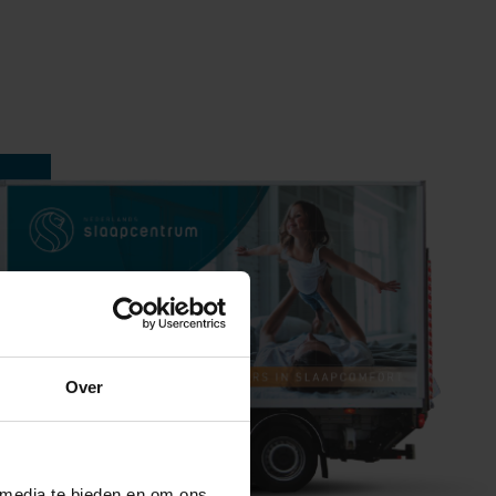
Over
 media te bieden en om ons