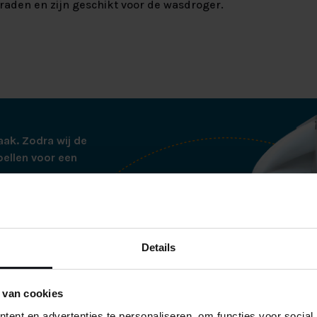
raden en zijn geschikt voor de wasdroger.
aak. Zodra wij de
bellen voor een
tjes thuisbezorgd op
ren wij de boxspring
ij alle verpakking
Details
es netjes
 netjes verpakt in
de te voorkomen.
 van cookies
ent en advertenties te personaliseren, om functies voor social