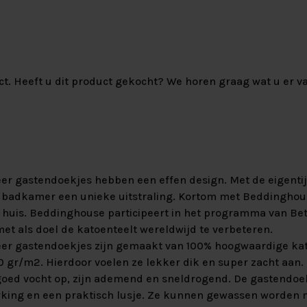
ct. Heeft u dit product gekocht? We horen graag wat u er va
eer gastendoekjes hebben een effen design. Met de eigentij
je badkamer een unieke uitstraling. Kortom met Beddinghou
in huis. Beddinghouse participeert in het programma van Bet
, met als doel de katoenteelt wereldwijd te verbeteren.
eer gastendoekjes zijn gemaakt van 100% hoogwaardige ka
00 gr/m2. Hierdoor voelen ze lekker dik en super zacht aan.
oed vocht op, zijn ademend en sneldrogend. De gastendo
king en een praktisch lusje. Ze kunnen gewassen worden m