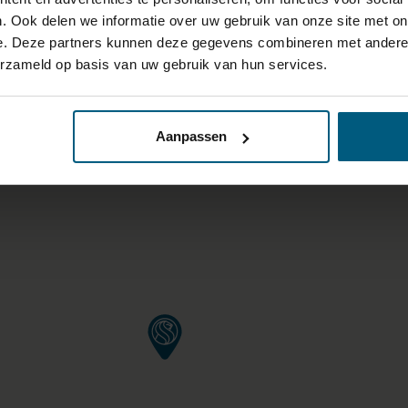
. Ook delen we informatie over uw gebruik van onze site met on
e. Deze partners kunnen deze gegevens combineren met andere i
erzameld op basis van uw gebruik van hun services.
 VAN 40KM OM ELK FILIAAL 
RING/BEDDEN BOVEN €1000,
Aanpassen