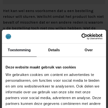
Het kan wel eens voorkomen dat u een bestelling
retour wilt sturen. Wellicht omdat het product toch niet
bevalt of misschien dat er een andere reden is waarom
u de bestelling toch niet zou willen hebben. Wat de
reden ook is, u heeft het recht uw bestelling tot
14
dagen na ontvangst zonder opgave van reden te
annuleren
. Behandel het product met zorg en zorg
Toestemming
Details
Over
ervoor dat deze bij het retour sturen goed verpakt is.
Mocht het product beschadigd zijn of is de verpakking
meer beschadigd dan nodig, dan kunnen we deze
Deze website maakt gebruik van cookies
waardevermindering van het product aan u
doorberekenen.
We gebruiken cookies om content en advertenties te
personaliseren, om functies voor social media te bieden
en om ons websiteverkeer te analyseren. Ook delen we
informatie over uw gebruik van onze site met onze
partners voor social media, adverteren en analyse. Deze
partners kunnen deze gegevens combineren met andere