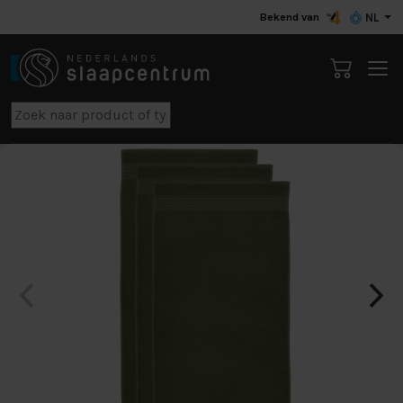
Bekend van
NL