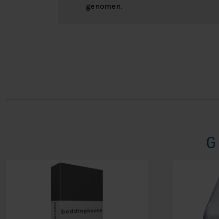
genomen.
G