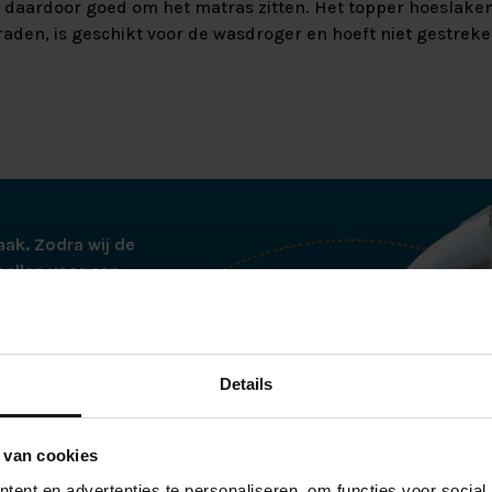
jft daardoor goed om het matras zitten. Het topper hoeslak
raden, is geschikt voor de wasdroger en hoeft niet gestrek
aak. Zodra wij de
bellen voor een
tjes thuisbezorgd op
ren wij de boxspring
Details
ij alle verpakking
es netjes
 netjes verpakt in
 van cookies
de te voorkomen.
ent en advertenties te personaliseren, om functies voor social