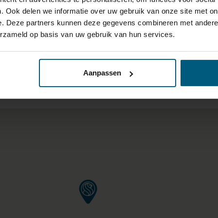
. Ook delen we informatie over uw gebruik van onze site met on
e. Deze partners kunnen deze gegevens combineren met andere i
erzameld op basis van uw gebruik van hun services.
 VAN 40KM OM ELK FILIAAL 
Aanpassen
RING/BEDDEN BOVEN €1000,