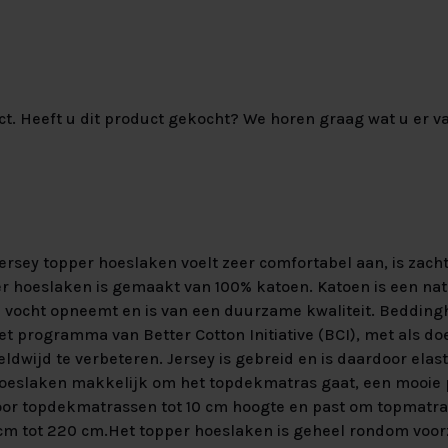
ct. Heeft u dit product gekocht? We horen graag wat u er va
rsey topper hoeslaken voelt zeer comfortabel aan, is zacht
er hoeslaken is gemaakt van 100% katoen. Katoen is een nat
 vocht opneemt en is van een duurzame kwaliteit. Beddin
het programma van Better Cotton Initiative (BCI), met als do
ldwijd te verbeteren. Jersey is gebreid en is daardoor elasti
hoeslaken makkelijk om het topdekmatras gaat, een mooie
voor topdekmatrassen tot 10 cm hoogte en past om topmatr
cm tot 220 cm.Het topper hoeslaken is geheel rondom voor