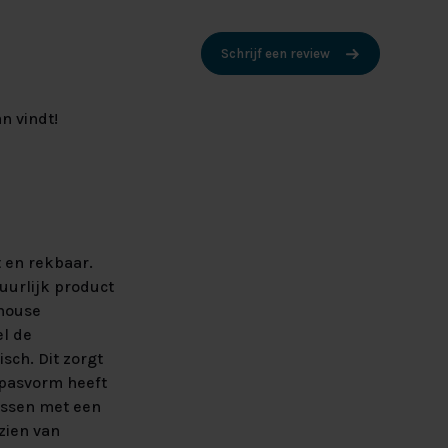
Schrijf een review
n vindt!
 en rekbaar.
uurlijk product
ghouse
el de
sch. Dit zorgt
 pasvorm heeft
assen met een
zien van