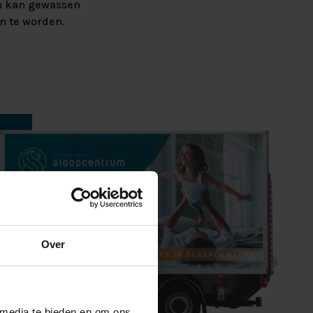
en kan gewassen
en te worden.
Over
 media te bieden en om ons