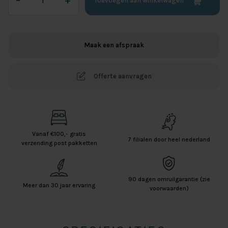
–
+
Toevoegen aan winkelwagen
Jersey
Splittopper
Hoeslaken
-
Maak een afspraak
Wit
aantal
Offerte aanvragen
Vanaf €100,- gratis
7 filialen door heel nederland
verzending post pakketten
90 dagen omruilgarantie (zie
Meer dan 30 jaar ervaring
voorwaarden)