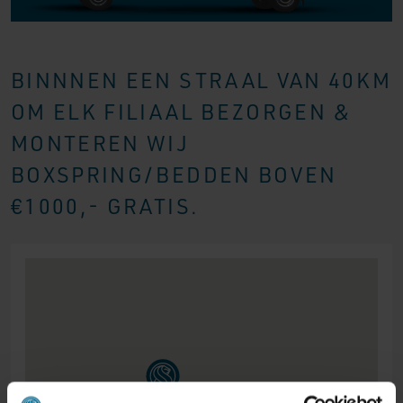
BINNNEN EEN STRAAL VAN 40KM
OM ELK FILIAAL BEZORGEN &
MONTEREN WIJ
BOXSPRING/BEDDEN BOVEN
€1000,- GRATIS.