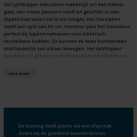
het splittopper hoeslaken makkelijk om het matras
gaat, een mooie pasvorm heeft en geschikt is voor
topdekmatrassen tot 10 cm hoogte. Het hoeslaken
heeft een split van 85 cm. Hierdoor past het hoeslaken
perfect bij topdekmatrassen voor elektrisch
verstelbare bedden. Zo kunnen de twee hoofdeinden
onafhankelijk van elkaar bewegen. Het splittopper
hoeslaken is geheel rondom voorzien van elastiek en
blijft daardoor goed ommatrassen zitten met een
lengte van 200 cm tot 220 cm. Het splittopper
Lees meer
hoeslaken kan gewassen worden tot 60 graden, is
geschikt voor de wasdroger en hoeft niet gestreken te
worden.
De levering vindt plaats via een afspraak.
Zodra wij de goederen kunnen leveren