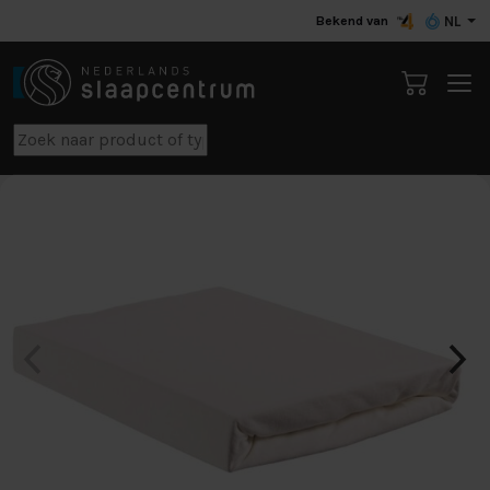
Bekend van
NL