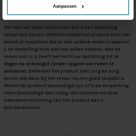
regels en kunnen niet door ons retour
Aanpassen
worden genomen.
Het kan wel eens voorkomen dat u een bestelling
retour wilt sturen. Wellicht omdat het product toch niet
bevalt of misschien dat er een andere reden is waarom
u de bestelling toch niet zou willen hebben. Wat de
reden ook is, u heeft het recht uw bestelling tot
14
dagen na ontvangst zonder opgave van reden te
annuleren
. Behandel het product met zorg en zorg
ervoor dat deze bij het retour sturen goed verpakt is.
Mocht het product beschadigd zijn of is de verpakking
meer beschadigd dan nodig, dan kunnen we deze
waardevermindering van het product aan u
doorberekenen.