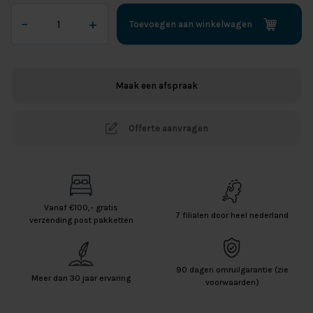
Afmeting
–
+
Toevoegen aan winkelwagen
M-
line
Slow
Motion
Maak een afspraak
LIMITED
EDITION
7
Offerte aanvragen
aantal
Vanaf €100,- gratis
7 filialen door heel nederland
verzending post pakketten
90 dagen omruilgarantie (zie
Meer dan 30 jaar ervaring
voorwaarden)