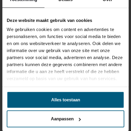
reden ook is, u heeft het recht uw bestelling tot
14
dagen na ontvangst zonder opgave van reden te
annuleren
. Behandel het product met zorg en zorg
Deze website maakt gebruik van cookies
ervoor dat deze bij het retour sturen goed verpakt is.
We gebruiken cookies om content en advertenties te
Mocht het product beschadigd zijn of is de verpakking
personaliseren, om functies voor social media te bieden
meer beschadigd dan nodig, dan kunnen we deze
en om ons websiteverkeer te analyseren. Ook delen we
waardevermindering van het product aan u
informatie over uw gebruik van onze site met onze
doorberekenen.
partners voor social media, adverteren en analyse. Deze
partners kunnen deze gegevens combineren met andere
informatie die u aan ze heeft verstrekt of die ze hebben
verzameld op basis van uw gebruik van hun services.
Alles toestaan
GERELATEERDE PRODUCTEN
Aanpassen