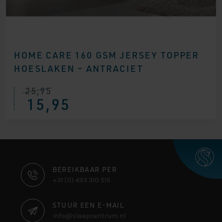
HOME CARE 160 GSM JERSEY TOPPER
HOESLAKEN – ANTRACIET
25,95
15,95
CONTACT
BEREIKBAAR PER
+31 (0) 493 310 515
INFORMATIE
STUUR EEN E-MAIL
info@slaapcentrum.nl