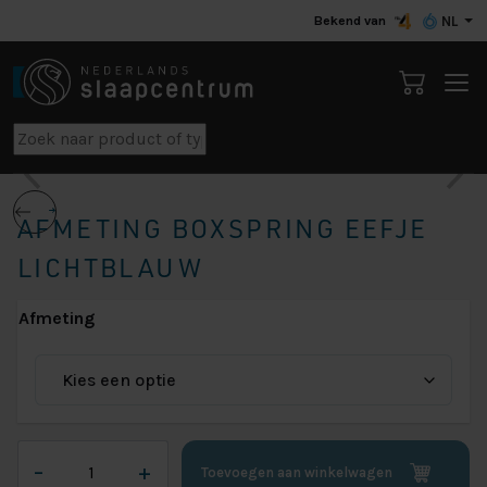
Bekend van
NL
AFMETING BOXSPRING EEFJE
LICHTBLAUW
Afmeting
Afmeting
–
+
Toevoegen aan winkelwagen
Boxspring