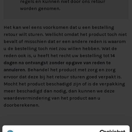
regels en kunnen niet door ons retour
worden genomen.
Het kan wel eens voorkomen dat u een bestelling
retour wilt sturen. Wellicht omdat het product toch niet
bevalt of misschien dat er een andere reden is waarom
u de bestelling toch niet zou willen hebben. Wat de
reden ook is, u heeft het recht uw bestelling tot
14
dagen na ontvangst zonder opgave van reden te
annuleren
. Behandel het product met zorg en zorg
ervoor dat deze bij het retour sturen goed verpakt is.
Mocht het product beschadigd zijn of is de verpakking
meer beschadigd dan nodig, dan kunnen we deze
waardevermindering van het product aan u
doorberekenen.