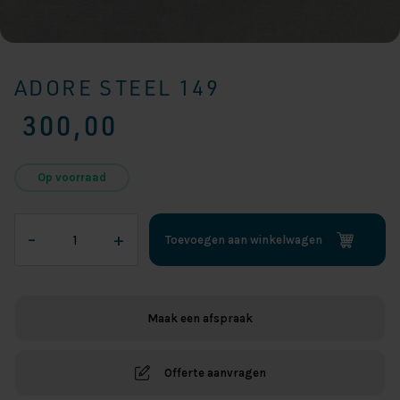
ADORE STEEL 149
300,00
Op voorraad
Adore
–
+
Toevoegen aan winkelwagen
Steel
149
aantal
Maak een afspraak
Offerte aanvragen