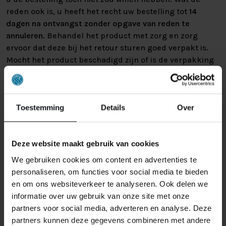
reden ook is, u heeft het recht uw bestelling tot
14
dagen na ontvangst zonder opgave van reden te
annuleren
. Behandel het product met zorg en zorg
ervoor dat deze bij het retour sturen goed verpakt is.
Mocht het product beschadigd zijn of is de verpakking
meer beschadigd dan nodig, dan kunnen we deze
waardevermindering van het product aan u
doorberekenen.
Toestemming
Details
Over
Deze website maakt gebruik van cookies
We gebruiken cookies om content en advertenties te
personaliseren, om functies voor social media te bieden
en om ons websiteverkeer te analyseren. Ook delen we
GERELATEERDE PRODUCTEN
informatie over uw gebruik van onze site met onze
partners voor social media, adverteren en analyse. Deze
partners kunnen deze gegevens combineren met andere