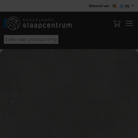
Bekend van
NL