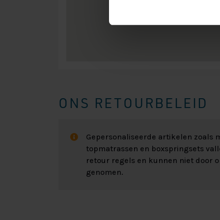
ONS RETOURBELEID
Gepersonaliseerde artikelen zoals
topmatrassen en boxspringsets val
retour regels en kunnen niet door 
genomen.