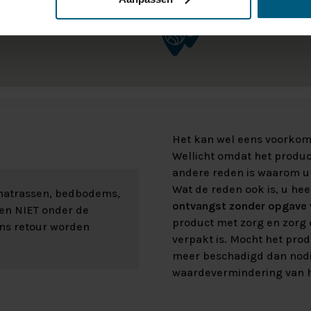
Het kan wel eens voorkome
Wellicht omdat het product
andere reden is waarom u 
Wat de reden ook is, u hee
 matrassen, bedbodems,
ontvangst zonder opgave v
len NIET onder de
product met zorg en zorg e
ons retour worden
verpakt is. Mocht het prod
meer beschadigd dan nod
waardevermindering van h