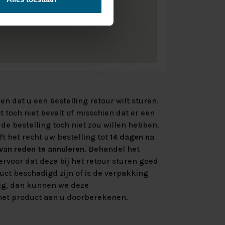
n dat u een bestelling retour wilt sturen.
 toch niet bevalt of misschien dat er een
de bestelling toch niet zou willen hebben.
ft het recht uw bestelling tot
14 dagen na
an reden te annuleren
. Behandel het
rvoor dat deze bij het retour sturen goed
uct beschadigd zijn of is de verpakking
ig, dan kunnen we deze
et product aan u doorberekenen.