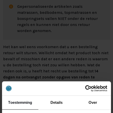
Gepersonaliseerde artikelen zoals
matrassen, bedbodems, topmatrassen en
boxspringsets vallen NIET onder de retour
regels en kunnen niet door ons retour
worden genomen.
Het kan wel eens voorkomen dat u een bestelling
retour wilt sturen. Wellicht omdat het product toch niet
bevalt of misschien dat er een andere reden is waarom
u de bestelling toch niet zou willen hebben. Wat de
reden ook is, u heeft het recht uw bestelling tot
14
dagen na ontvangst zonder opgave van reden te
annuleren
. Behandel het product met zorg en zorg
ervoor dat deze bij het retour sturen goed verpakt is.
Mocht het product beschadigd zijn of is de verpakking
meer beschadigd dan nodig, dan kunnen we deze
Toestemming
Details
Over
waardevermindering van het product aan u