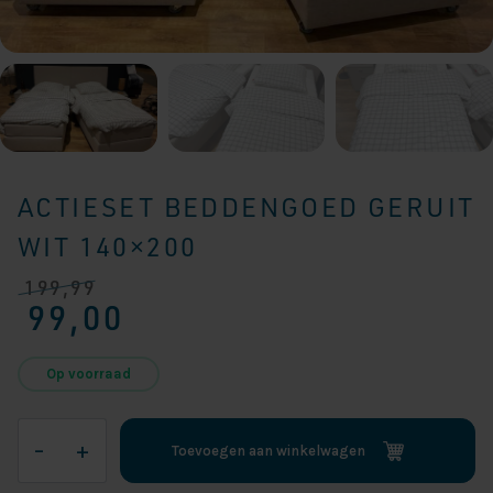
ACTIESET BEDDENGOED GERUIT
WIT 140×200
199,99
Oorspronkelijke
Huidige
99,00
prijs
prijs
was:
is:
€ 199,99.
€ 99,00.
Op voorraad
Actieset
–
+
Toevoegen aan winkelwagen
Beddengoed
Geruit