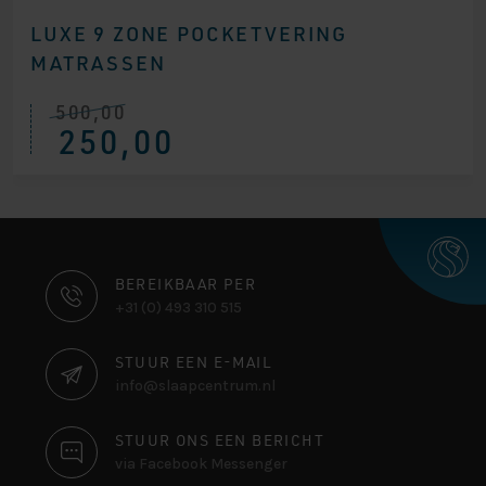
LUXE 9 ZONE POCKETVERING
MATRASSEN
500,00
Oorspronkelijke
Huidige
250,00
prijs
prijs
was:
is:
€ 500,00.
€ 250,00.
CONTACT
BEREIKBAAR PER
+31 (0) 493 310 515
INFORMATIE
STUUR EEN E-MAIL
info@slaapcentrum.nl
STUUR ONS EEN BERICHT
via Facebook Messenger