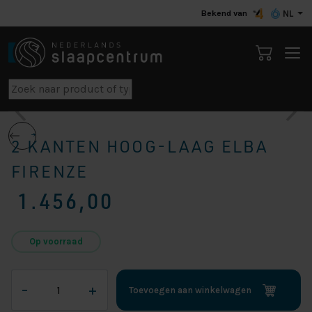
Bekend van
NL
2 KANTEN HOOG-LAAG ELBA
FIRENZE
1.456,00
Op voorraad
2
–
+
Toevoegen aan winkelwagen
kanten
Hoog-