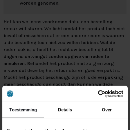
worden genomen.
Het kan wel eens voorkomen dat u een bestelling
retour wilt sturen. Wellicht omdat het product toch niet
bevalt of misschien dat er een andere reden is waarom
u de bestelling toch niet zou willen hebben. Wat de
reden ook is, u heeft het recht uw bestelling tot
14
dagen na ontvangst zonder opgave van reden te
annuleren
. Behandel het product met zorg en zorg
ervoor dat deze bij het retour sturen goed verpakt is.
Mocht het product beschadigd zijn of is de verpakking
meer beschadigd dan nodig, dan kunnen we deze
waardevermindering van het product aan u
doorberekenen.
Toestemming
Details
Over