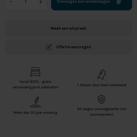
–
+
Toevoegen aan winkelwagen
Hoofdkussen
anti-
allergisch
(Dikte
Maak een afspraak
aanpasbaar)
aantal
Offerte aanvragen
Vanaf €100,- gratis
7 filialen door heel nederland
verzending post pakketten
90 dagen omruilgarantie (zie
Meer dan 30 jaar ervaring
voorwaarden)