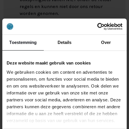
regels en kunnen niet door ons retour
worden genomen.
Het kan wel eens voorkomen dat u een bestelling
retour wilt sturen. Wellicht omdat het product toch niet
Toestemming
Details
Over
bevalt of misschien dat er een andere reden is waarom
u de bestelling toch niet zou willen hebben. Wat de
reden ook is, u heeft het recht uw bestelling tot
14
Deze website maakt gebruik van cookies
dagen na ontvangst zonder opgave van reden te
We gebruiken cookies om content en advertenties te
annuleren
. Behandel het product met zorg en zorg
personaliseren, om functies voor social media te bieden
ervoor dat deze bij het retour sturen goed verpakt is.
en om ons websiteverkeer te analyseren. Ook delen we
Mocht het product beschadigd zijn of is de verpakking
informatie over uw gebruik van onze site met onze
meer beschadigd dan nodig, dan kunnen we deze
partners voor social media, adverteren en analyse. Deze
waardevermindering van het product aan u
partners kunnen deze gegevens combineren met andere
doorberekenen.
informatie die u aan ze heeft verstrekt of die ze hebben
verzameld op basis van uw gebruik van hun services.