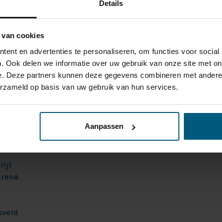
Details
←
1
2
3
 van cookies
 in vlakke boxprings. Al onze voordelige vlakke boxpspring
ent en advertenties te personaliseren, om functies voor social
ing tot diverse stoffen, toppers en kleuren.
. Ook delen we informatie over uw gebruik van onze site met on
e. Deze partners kunnen deze gegevens combineren met andere i
 van uw boxspring volledig op maat te leveren.
erzameld op basis van uw gebruik van hun services.
ings
,
Hoog-laag Boxsprings
en
Elektrische Boxsprings
. Wi
t online.
Aanpassen
rooms:
ijt
Arena
sveld