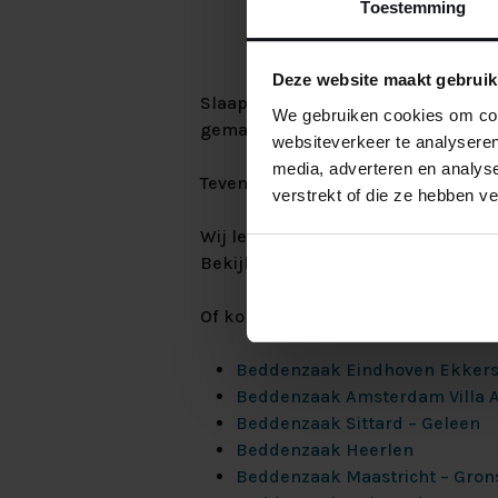
Toestemming
Deze website maakt gebruik
Slaapcentrum.nl is gespecialiseerd
We gebruiken cookies om cont
gemaakt. Zo hebben wij de beschikk
websiteverkeer te analyseren
media, adverteren en analys
Tevens is ook de hoogte en breedte
verstrekt of die ze hebben v
Wij leveren tevens
Deelbare Boxspr
Bekijk dan het volledige assortimen
Of kom langs in een van onze
show
Beddenzaak Eindhoven Ekkersr
Beddenzaak Amsterdam Villa 
Beddenzaak Sittard – Geleen
Beddenzaak Heerlen
Beddenzaak Maastricht – Gron