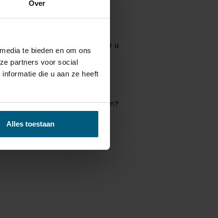
Over
s worden volledig op maat voor u
 media te bieden en om ons
ze partners voor social
nformatie die u aan ze heeft
l je een andere
boxspring kopen
?
Alles toestaan