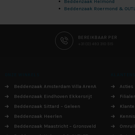
Beddenzaak Helmond
Beddenzaak Roermond & OUT
CONTACT
BEREIKBAAR PER
+31 (0) 493 310 515
INFORMATIE
ONZE WINKELS
KLANTENS
Beddenzaak Amsterdam Villa ArenA
Acties
Beddenzaak Eindhoven Ekkersrijt
Filiale
Beddenzaak Sittard – Geleen
Klante
Beddenzaak Heerlen
Kenni
Beddenzaak Maastricht – Gronsveld
Omruil