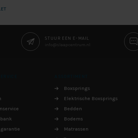
LET
STUUR EEN E-MAIL
info@slaapcentrum.nl
ERVICE
ASSORTIMENT
Boxsprings
n
Elektrische Boxsprings
nservice
Bedden
sbank
Bodems
garantie
Matrassen