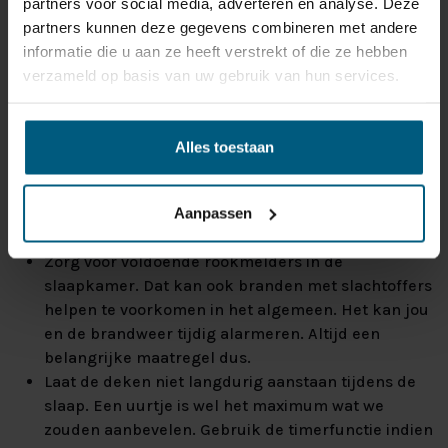
partners voor social media, adverteren en analyse. Deze
duurzaamheid. Een gecertificeerd product verkleint de
partners kunnen deze gegevens combineren met andere
kans op brandgevaar aanzienlijk.
informatie die u aan ze heeft verstrekt of die ze hebben
verzameld op basis van uw gebruik van hun services.
GEBRUIKSTIPS VOOR VEILIG
GEBRUIK
Alles toestaan
Lees de gebruiksaanwijzing goed voor je de deken
gebruikt.
Aanpassen
Vermijd dat de deken wordt gevouwen, gerold of
opgevouwen bij opslag.
Zorg voor voldoende rookmelders in de
slaapkamer. Dat kan ook branden met slachtoffers
helpen te voorkomen in het algemeen. Het kan jou
en de brandweer tijdig alarmeren. Altijd een
belangrijke maatregel dus.
Laat de deken niet langdurig aanstaan tijdens de
slaap. Een uurtje is wel het maximum wat we
zouden aanbevelen. Gebruik de timerfunctie indien