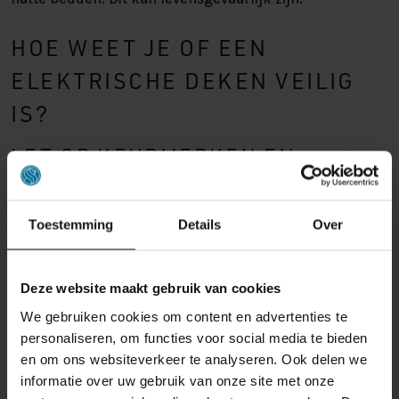
HOE WEET JE OF EEN
ELEKTRISCHE DEKEN VEILIG
IS?
LET OP KEURMERKEN EN
CERTIFICATEN
Koop alleen producten die voldoen aan bepaalde
Toestemming
Details
Over
Europese normen en voorzien zijn van:
CE-markering
Deze website maakt gebruik van cookies
KEMA-KEUR
We gebruiken cookies om content en advertenties te
TÜV-certificaat
personaliseren, om functies voor social media te bieden
en om ons websiteverkeer te analyseren. Ook delen we
Deze geven aan dat het product getest is en voldoet aan
informatie over uw gebruik van onze site met onze
strenge eisen voor veiligheid, kwaliteit en