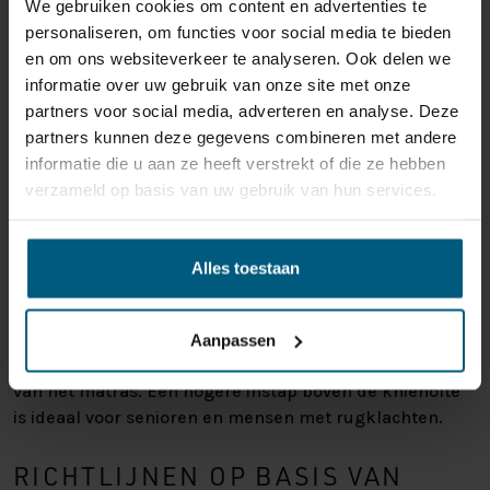
We gebruiken cookies om content en advertenties te
HOOGTE VAN JE BOXSPRING?
personaliseren, om functies voor social media te bieden
en om ons websiteverkeer te analyseren. Ook delen we
De ideale hoogte van een bed is afhankelijk van jouw
informatie over uw gebruik van onze site met onze
eigen lengte, fysieke behoeften en persoonlijke
partners voor social media, adverteren en analyse. Deze
voorkeuren. Wat voor de één perfect is, voelt voor de
partners kunnen deze gegevens combineren met andere
ander te hoog of te laag.
informatie die u aan ze heeft verstrekt of die ze hebben
verzameld op basis van uw gebruik van hun services.
DE IDEALE INSTAPHOOGTE
BEPALEN
Alles toestaan
Een handige vuistregel: Wanneer je op de rand van het
bed gaat zitten, moeten je voeten plat op de vloer staan
en je knieën een hoek van 90 graden maken. De
Aanpassen
knieholte komt dan ongeveer gelijk met de bovenkant
van het matras. Een hogere instap boven de knieholte
is ideaal voor senioren en mensen met rugklachten.
RICHTLIJNEN OP BASIS VAN