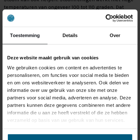
temperaturen van ongeveer 100 tot 110 graden. Dat
maakt het een krachtige aanpak om huisstofmijt
bestrijden te ondersteunen. Wel moet u erop letten dat
een matras na behandeling weer goed kan drogen. Te
Toestemming
Details
Over
veel vocht in het matras werkt namelijk averechts en
kan op termijn juist problemen geven.
Deze website maakt gebruik van cookies
WANNEER MATRAS
We gebruiken cookies om content en advertenties te
VERVANGEN SLIMMER IS DAN
personaliseren, om functies voor social media te bieden
en om ons websiteverkeer te analyseren. Ook delen we
BLIJVEN SCHOONMAKEN
informatie over uw gebruik van onze site met onze
partners voor social media, adverteren en analyse. Deze
Soms blijft u bezig met matras reinigen en matras
partners kunnen deze gegevens combineren met andere
schoonmaken, maar merkt u weinig verschil. Dan is het
informatie die u aan ze heeft verstrekt of die ze hebben
verstandig om eerlijk te kijken naar de leeftijd en
verzameld op basis van uw gebruik van hun services.
conditie van uw matras. Een matras gaat gemiddeld 7
tot 10 jaar mee. Daarna nemen ondersteuning, hygiëne
en comfort vaak af. Ook kunnen allergenen zich diep in