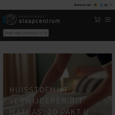
Bekend van
NL
HUISSTOFMIJT
VERWIJDEREN UIT
MATRAS: ZO PAKT U