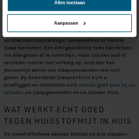
Alles toestaan
de kern ophopen, waardoor huisstofmijt verwijderen uit
matras steeds lastiger wordt.
Aanpassen
Matras vervangen is zeker verstandig als uw matras
doorgezakt is, blijvende geurtjes heeft, vochtig ruikt of
als klachten zoals allergie, benauwdheid of slechte
slaap toenemen. Een allergeendichte hoes kan helpen
om allergenen af te schermen, maar lost een oud of
versleten matras niet volledig op. Juist dan kan
persoonlijk advies van slaapspecialisten veel rust
geven. Bij Nederlands Slaapcentrum kunt u
proefliggen en ontdekken
welk matras goed past bij uw
lichaam
, uw slaapgewoonten en uw situatie thuis.
WAT WERKT ECHT GOED
TEGEN HUISSTOFMIJT IN HUIS
De meest effectieve aanpak bestaat uit drie stappen: