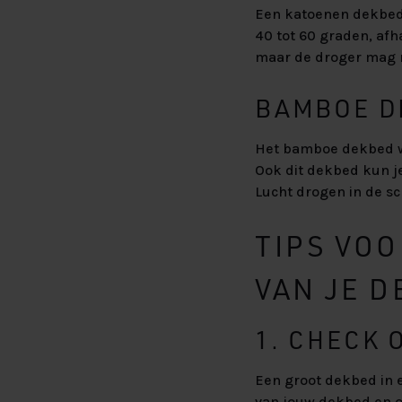
Een katoenen dekbed
40 tot 60 graden, afh
maar de droger mag 
BAMBOE D
Het bamboe dekbed wi
Ook dit dekbed kun je
Lucht drogen in de s
TIPS VO
VAN JE 
1. CHECK 
Een groot dekbed in 
van jouw dekbed en o