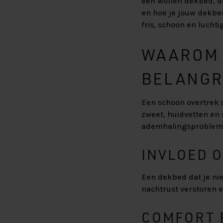
een wollen dekbed, do
en hoe je jouw dekbe
fris, schoon en luchti
WAAROM 
BELANGRI
Een schoon overtrek i
zweet, huidvetten en s
ademhalingsproblemen
INVLOED O
Een dekbed dat je nie
nachtrust verstoren 
COMFORT 