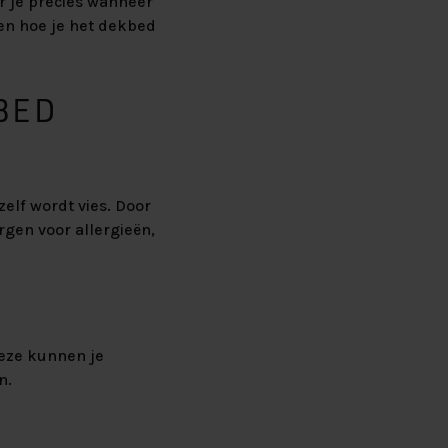
r je precies wanneer
en hoe je het dekbed
BED
elf wordt vies. Door
orgen voor allergieën,
Deze kunnen je
n.