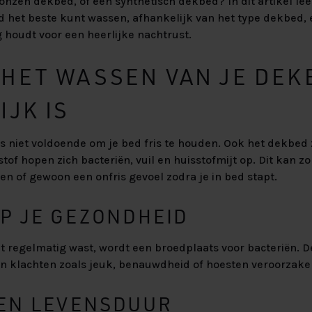
nzen dekbed, of een synthetisch dekbed? In dit artikel lee
d het beste kunt wassen, afhankelijk van het type dekbed, 
g houdt voor een heerlijke nachtrust.
HET WASSEN VAN JE DEK
JK IS
s niet voldoende om je bed fris te houden. Ook het dekbed z
tof hopen zich bacteriën, vuil en huisstofmijt op. Dit kan z
 of gewoon een onfris gevoel zodra je in bed stapt.
P JE GEZONDHEID
t regelmatig wast, wordt een broedplaats voor bacteriën. 
en klachten zoals jeuk, benauwdheid of hoesten veroorzake
EN LEVENSDUUR