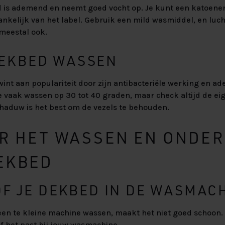
 is ademend en neemt goed vocht op. Je kunt een katoen
ankelijk van het label. Gebruik een mild wasmiddel, en luc
meestal ook.
EKBED WASSEN
nt aan populariteit door zijn antibacteriële werking en 
 vaak wassen op 30 tot 40 graden, maar check altijd de ei
chaduw is het best om de vezels te behouden.
OR HET WASSEN EN ONDE
DEKBED
OF JE DEKBED IN DE WASMAC
een te kleine machine wassen, maakt het niet goed schoon.
f het past bij jouw wasmachine.