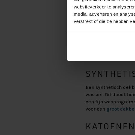
websiteverkeer te analyseren
WOLLEN D
media, adverteren en analys
verstrekt of die ze hebben v
Een wollen dekbed is 
wassen. Dit doe je ma
speciaal voor wol. Va
handwasprogramma of 
en laten luchten op e
SYNTHETI
Een synthetisch dekb
wassen. Dit doodt hui
een fijn wasprogramma
voor een
groot dekbe
KATOENEN