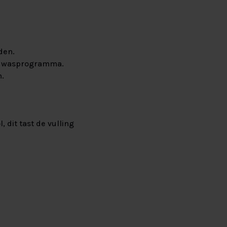
den.
ndwasprogramma.
n.
 dit tast de vulling