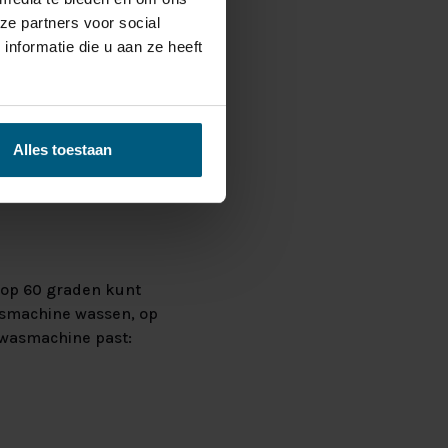
ze partners voor social
nformatie die u aan ze heeft
ook een wollen dekbed
een mild wasmiddel,
 een bad of
Alles toestaan
na goed laten drogen
 op 60 graden kunt
wasmachine wassen, op
e wasmachine past: