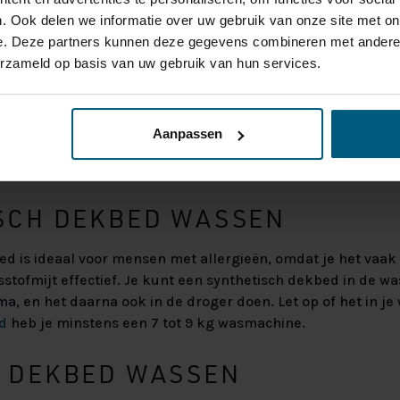
. Ook delen we informatie over uw gebruik van onze site met on
EKBED WASSEN
e. Deze partners kunnen deze gegevens combineren met andere i
erzameld op basis van uw gebruik van hun services.
van nature vuilafstotend en vochtregulerend. Toch wil je 
ximaal één keer per jaar, bij voorkeur met lauw water en 
ak kun je een wollen dekbed niet in de wasmachine wassen,
Aanpassen
het naar de stomerij brengen is dan de beste optie. Daar
en zonnige dag.
SCH DEKBED WASSEN
ed is ideaal voor mensen met allergieën, omdat je het vaak
sstofmijt effectief. Je kunt een synthetisch dekbed in de 
, en het daarna ook in de droger doen. Let op of het in j
d
heb je minstens een 7 tot 9 kg wasmachine.
 DEKBED WASSEN