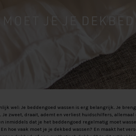
beter van
aar maken?
xspring
 Velvet HR55
Lats Vlak
 MOET JE JE DEKBE
ing Premium
Massief Eiken
 SILVER 90%
Massief
nlijk wel: Je beddengoed wassen is erg belangrijk. Je breng
. Je zweet, draait, ademt en verliest huidschilfers, allemaal d
en inmiddels dat je het beddengoed regelmatig moet wassen
En hoe vaak moet je je dekbed wassen? En maakt het verschi