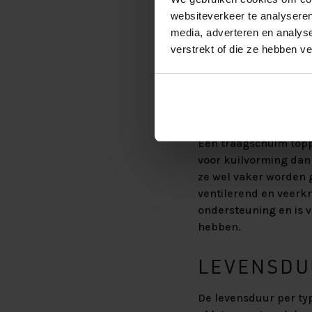
websiteverkeer te analyseren
GAAT EE
media, adverteren en analys
verstrekt of die ze hebben v
De vraag
hoe lang ga
levensduur verschilt 
levensduur hangt af va
matras eronder.
Een traagschuim topp
voor kuilvorming dan
ze wel vaker worden
ventilerend en veerkr
ondersteuning en is 
hebben.
LEVENSDUU
De levensduur per typ