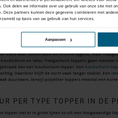
. Ook delen we informatie over uw gebruik van onze site met on
N TOPPER MEE?
e. Deze partners kunnen deze gegevens combineren met andere i
erzameld op basis van uw gebruik van hun services.
at een topper mee
, hangt sterk samen met het materiaal. 
namelijk flink. Een topper gaat gemiddeld 5 tot 10 jaar mee
n verschillende factoren, zoals gewicht, gebruik, ventilatie
Aanpassen
er voelt vaak comfortabel en drukverlagend, maar traagsc
 koudschuim en latex. Traagschuim toppers gaan meestal 
 gedraaid dan een koudschuim topper. Een
koudschuim top
achtig. Daardoor blijft de vorm vaak langer stabiel. Een
lat
vaak duurzaam, terwijl polyether toppers meestal een kort
R PER TYPE TOPPER IN DE P
e topper ziet er in grote lijnen zo uit: een hoogwaardige t