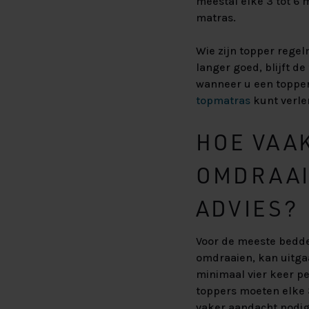
meestal elke 3 tot 6
matras.
Wie zijn topper regel
langer goed, blijft de
wanneer u een topper
topmatras
kunt verle
HOE VAA
OMDRAAI
ADVIES?
Voor de meeste bedden
omdraaien, kan uitga
minimaal vier keer pe
toppers moeten elke 
vaker aandacht nodig