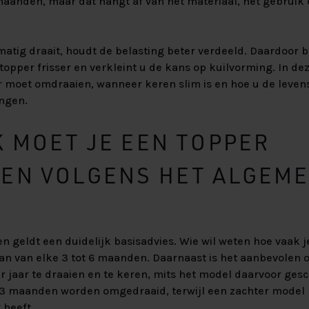
 maanden, maar dat hangt af van het materiaal, het gebruik
matig draait, houdt de belasting beter verdeeld. Daardoor b
 topper frisser en verkleint u de kans op kuilvorming. In dez
 moet omdraaien, wanneer keren slim is en hoe u de leve
ngen.
K MOET JE EEN TOPPER
EN VOLGENS HET ALGEM
 geldt een duidelijk basisadvies. Wie wil weten hoe vaak 
an van elke 3 tot 6 maanden. Daarnaast is het aanbevolen
r jaar te draaien en te keren, mits het model daarvoor ges
3 maanden worden omgedraaid, terwijl een zachter model bi
 heeft.