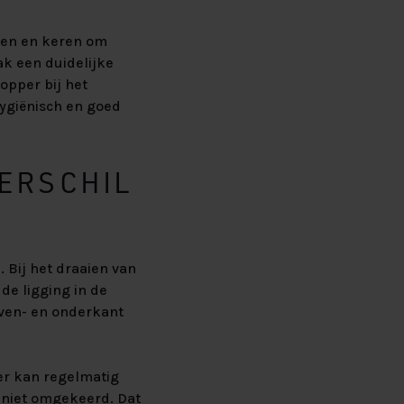
aien en keren om
ak een duidelijke
opper bij het
hygiënisch en goed
VERSCHIL
 Bij het draaien van
de ligging in de
oven- en onderkant
per kan regelmatig
 niet omgekeerd. Dat