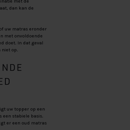
inatie met de
aat, dan kan de
 of uw matras eronder
den met onvoldoende
 doet. In dat geval
niet op.
ENDE
ED
igt uw topper op een
 een stabiele basis.
Ligt er een oud matras