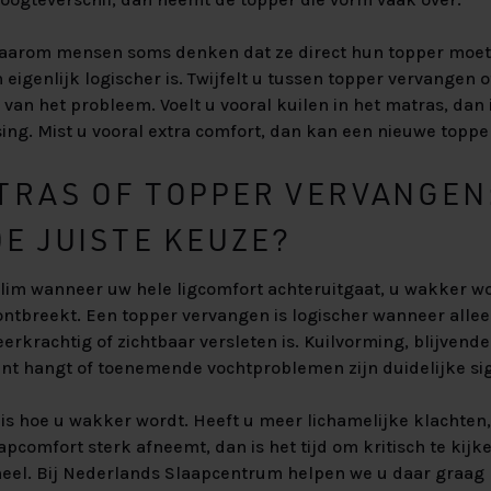
waarom mensen soms denken dat ze direct hun topper moete
eigenlijk logischer is. Twijfelt u tussen topper vervangen 
 van het probleem. Voelt u vooral kuilen in het matras, dan
ing. Mist u vooral extra comfort, dan kan een nieuwe toppe
TRAS OF TOPPER VERVANGEN
E JUISTE KEUZE?
slim wanneer uw hele ligcomfort achteruitgaat, u wakker w
ontbreekt. Een topper vervangen is logischer wanneer alle
eerkrachtig of zichtbaar versleten is. Kuilvorming, blijvend
ant hangt of toenemende vochtproblemen zijn duidelijke si
s hoe u wakker wordt. Heeft u meer lichamelijke klachten,
apcomfort sterk afneemt, dan is het tijd om kritisch te kij
heel. Bij Nederlands Slaapcentrum helpen we u daar graag b