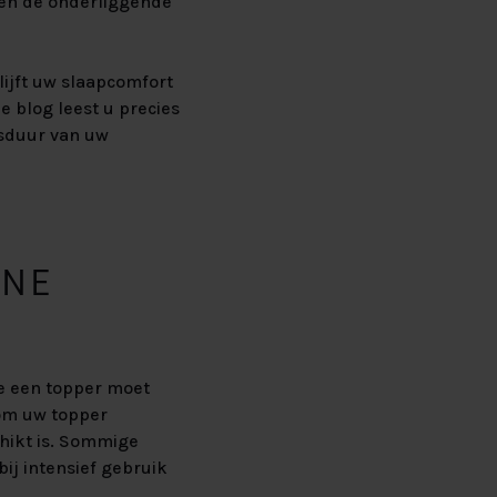
 en de onderliggende
lijft uw slaapcomfort
e blog leest u precies
nsduur van uw
ENE
je een topper moet
 om uw topper
chikt is. Sommige
j intensief gebruik