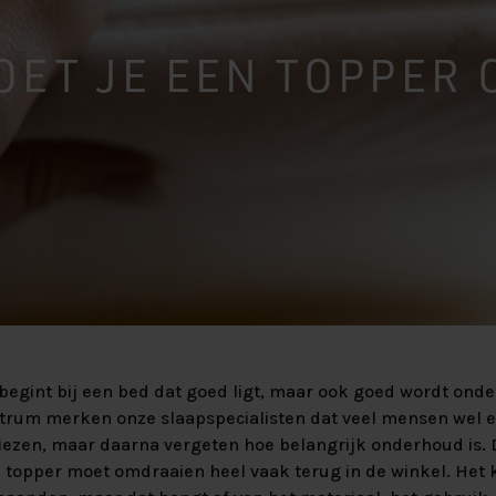
beter van
aar maken?
xspring
 Velvet HR55
Lats Vlak
OET JE EEN TOPPER
ing Premium
Massief Eiken
 SILVER 90%
Massief
begint bij een bed dat goed ligt, maar ook goed wordt onde
rum merken onze slaapspecialisten dat veel mensen wel e
iezen, maar daarna vergeten hoe belangrijk onderhoud is
 topper moet omdraaien heel vaak terug in de winkel. Het k