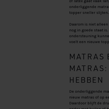
of latex gaat vaak l
onderliggende matras
topper sneller slijten.
Daarom is niet allee
nog in goede staat i
ondersteuning kunnen
voelt een nieuwe top
MATRAS 
MATRAS:
HEBBEN
De onderliggende mat
nieuw matras of op ee
Daardoor blijft de dr
onder met kuilen of h