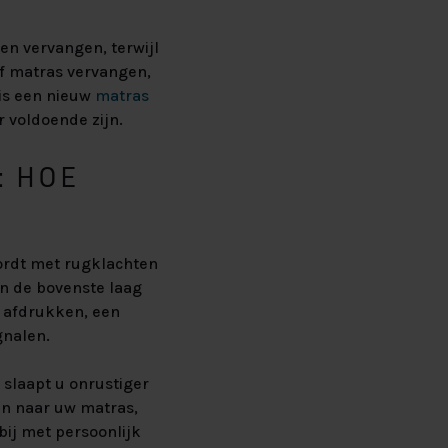
n vervangen, terwijl
of matras vervangen,
 is een nieuw
matras
r voldoende zijn.
: HOE
ordt met rugklachten
en de bovenste laag
e afdrukken, een
gnalen.
 slaapt u onrustiger
ken naar uw matras,
ij met persoonlijk