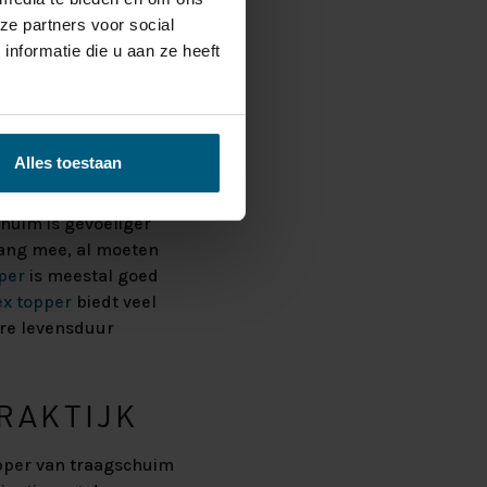
ze partners voor social
nformatie die u aan ze heeft
De gemiddelde
, maar de exacte
 en kwaliteit van het
Alles toestaan
huim is gevoeliger
lang mee, al moeten
per
is meestal goed
ex topper
biedt veel
ere levensduur
RAKTIJK
opper van traagschuim