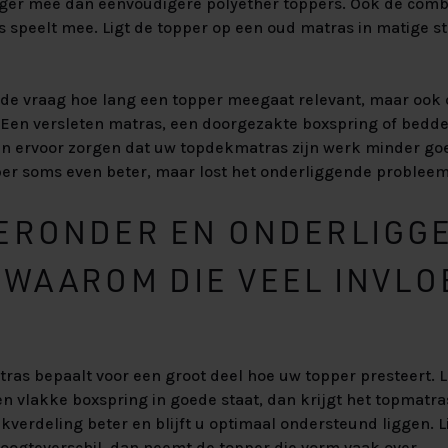
anger mee dan eenvoudigere polyether toppers. Ook de comb
 speelt mee. Ligt de topper op een oud matras in matige st
n de vraag hoe lang een topper meegaat relevant, maar ook
s. Een versleten matras, een doorgezakte boxspring of bed
 ervoor zorgen dat uw topdekmatras zijn werk minder goed
per soms even beter, maar lost het onderliggende probleem 
ERONDER EN ONDERLIGG
 WAAROM DIE VEEL INVLO
ras bepaalt voor een groot deel hoe uw topper presteert. L
n vlakke boxspring in goede staat, dan krijgt het topmatras
ukverdeling beter en blijft u optimaal ondersteund liggen. 
oogteverschil, dan neemt de topper die vorm vaak over.