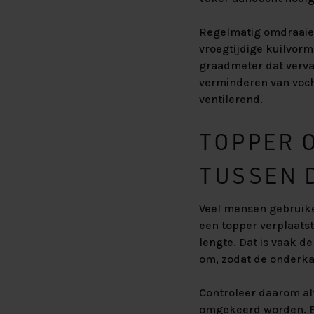
Regelmatig omdraaien
vroegtijdige kuilvorm
graadmeter dat vervan
verminderen van vocht
ventilerend.
TOPPER O
TUSSEN 
Veel mensen gebruiken
een topper verplaatst
lengte. Dat is vaak d
om, zodat de onderka
Controleer daarom alt
omgekeerd worden. Ee