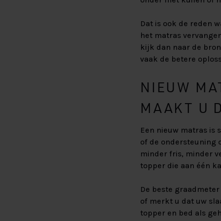
Dat is ook de reden 
het matras vervangen 
kijk dan naar de bron
vaak de betere oploss
NIEUW MA
MAAKT U D
Een nieuw matras is 
of de ondersteuning 
minder fris, minder v
topper die aan één k
De beste graadmeter i
of merkt u dat uw sla
topper en bed als ge