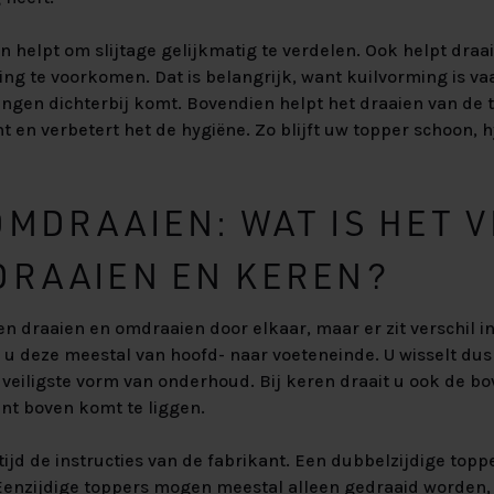
 helpt om slijtage gelijkmatig te verdelen. Ook helpt dra
ing te voorkomen. Dat is belangrijk, want kuilvorming is va
gen dichterbij komt. Bovendien helpt het draaien van de t
 en verbetert het de hygiëne. Zo blijft uw topper schoon, 
MDRAAIEN: WAT IS HET 
DRAAIEN EN KEREN?
 draaien en omdraaien door elkaar, maar er zit verschil in.
 u deze meestal van hoofd- naar voeteneinde. U wisselt dus 
e veiligste vorm van onderhoud. Bij keren draait u ook de b
nt boven komt te liggen.
ijd de instructies van de fabrikant. Een dubbelzijdige top
nzijdige toppers mogen meestal alleen gedraaid worden,