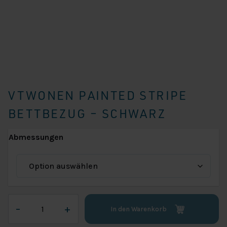
VTWONEN PAINTED STRIPE
BETTBEZUG – SCHWARZ
Abmessungen
vtwonen
–
+
In den Warenkorb
Painted
Stripe