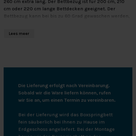
260 cm extra lang. Der Bettbezug ist für 200 cm, 210
cm oder 220 cm lange Bettdecken geeignet. Der
Bettbezug kann bei bis zu 60 Grad gewaschen werden,
ist trocknergeeignet und kann gebügelt werden. Dank
seiner hohen Qualität behält dieser Bettbezug auch
Lees meer
nach dem Waschen seine Form und Farbe.
Die vtwonen-Bettwäsche wird von Bedding House
hergestellt, dem stolzen Partner der Better Cotton
Initiative (BCI).
Die Lieferung erfolgt nach Vereinbarung.
Sobald wir die Ware liefern können, rufen
wir Sie an, um einen Termin zu vereinbaren.
Bei der Lieferung wird das Boxspringbett
fein säuberlich bei Ihnen zu Hause im
Erdgeschoss angeliefert. Bei der Montage