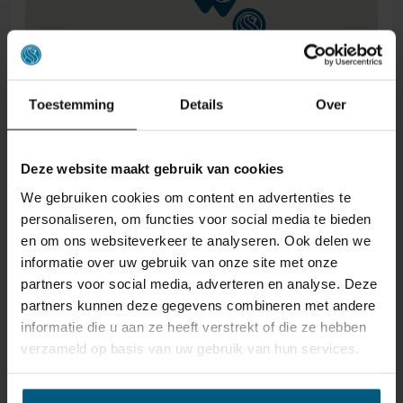
Toestemming
Details
Over
Deze website maakt gebruik van cookies
ONS RETOURBELEID
We gebruiken cookies om content en advertenties te
personaliseren, om functies voor social media te bieden
en om ons websiteverkeer te analyseren. Ook delen we
Individuell gestaltete Artikel wie Matratzen,
informatie over uw gebruik van onze site met onze
Lattenroste, Obermatratzen und Boxspring-
partners voor social media, adverteren en analyse. Deze
Sets fallen NICHT unter die
partners kunnen deze gegevens combineren met andere
Rückgabebestimmungen und können von
informatie die u aan ze heeft verstrekt of die ze hebben
uns nicht zurückgenommen werden.
verzameld op basis van uw gebruik van hun services.
Manchmal möchten Sie vielleicht eine Bestellung