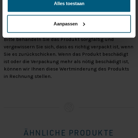
zurückgeben. Vielleicht, weil Ihnen das Produkt nicht
Alles toestaan
gefällt, oder vielleicht gibt es einen anderen Grund,
warum Sie die Bestellung nicht wünschen. In jedem Fall
Aanpassen
haben Sie das Recht, Ihre Bestellung bis zu
14 Tage
nach Erhalt ohne Angabe von Gründen zu widerrufen
.
Bitte behandeln Sie das Produkt sorgfältig und
vergewissern Sie sich, dass es richtig verpackt ist, wenn
Sie es zurückschicken. Wenn das Produkt beschädigt
ist oder die Verpackung mehr als nötig beschädigt ist,
können wir Ihnen diese Wertminderung des Produkts
in Rechnung stellen.
ÄHNLICHE PRODUKTE