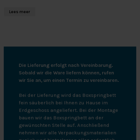
viel weniger Wasser (45%), Gas (7%) und Strom (48%)
benötigt werden.
Lees meer
Die Nachhaltigkeit und die Frage, was mit dem Produkt
nach der intensiven Nutzung geschieht, werden bereits
beim Design berücksichtigt. Das “Design for Recycling”
ist dabei entscheidend, damit in Zukunft so wenig neue
Rohstoffe wie möglich benötigt werden. Die Etiketten
werden aus weißer Baumwolle statt aus Polyester
Die Lieferung erfolgt nach Vereinbarung.
hergestellt. Dadurch können sie problemlos dem
Sobald wir die Ware liefern können, rufen
Recyclingprozess zugeführt werden. Bei diesem
wir Sie an, um einen Termin zu vereinbaren.
Prozess wird der Stoff nach intensivem Gebrauch zu
neuem Garn reduziert, damit er zu einem schönen
Bei der Lieferung wird das Boxspringbett
neuen Produkt verarbeitet werden kann.Das Kissen
fein säuberlich bei Ihnen zu Hause im
Faby besteht aus 100% Baumwolle. Es hat eine Größe
Erdgeschoss angeliefert. Bei der Montage
von 40 x 60 cm. Das Kissen hat eine Klappe zum Öffnen
bauen wir das Boxspringbett an der
und wird mit einem elastischen Polyester-Innenkissen
gewünschten Stelle auf. Anschließend
geliefert. Das Kissen ist nicht für die Waschmaschine
nehmen wir alle Verpackungsmaterialien
und den Trockner geeignet.