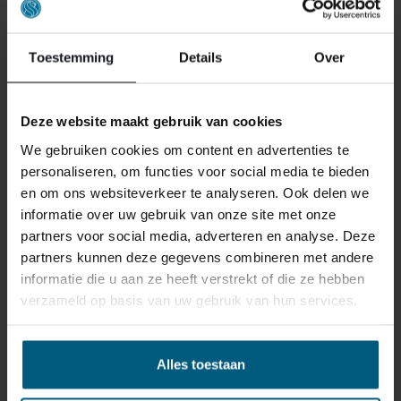
Toestemming
Details
Over
ONS RETOURBELEID
Deze website maakt gebruik van cookies
We gebruiken cookies om content en advertenties te
personaliseren, om functies voor social media te bieden
Individuell gestaltete Artikel wie Matratzen,
en om ons websiteverkeer te analyseren. Ook delen we
Lattenroste, Obermatratzen und Boxspring-
informatie over uw gebruik van onze site met onze
Sets fallen NICHT unter die
partners voor social media, adverteren en analyse. Deze
Rückgabebestimmungen und können von
partners kunnen deze gegevens combineren met andere
uns nicht zurückgenommen werden.
informatie die u aan ze heeft verstrekt of die ze hebben
verzameld op basis van uw gebruik van hun services.
Manchmal möchten Sie vielleicht eine Bestellung
zurückgeben. Vielleicht, weil Ihnen das Produkt nicht
gefällt, oder vielleicht gibt es einen anderen Grund,
Alles toestaan
warum Sie die Bestellung nicht wünschen. In jedem Fall