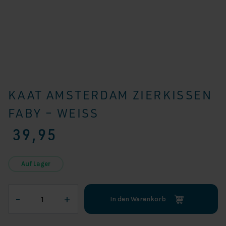
KAAT AMSTERDAM ZIERKISSEN
FABY – WEISS
39,95
Auf Lager
KAAT
–
+
In den Warenkorb
Amsterdam
Zierkissen
Faby