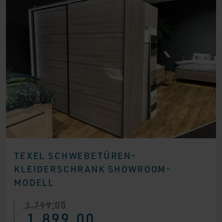
TEXEL SCHWEBETÜREN-
KLEIDERSCHRANK SHOWROOM-
MODELL
3.799,00
Ursprünglicher
Aktueller
1.899,00
Preis
Preis