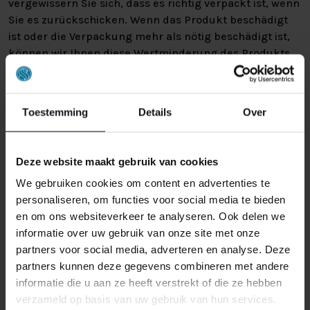
vergewissern Sie sich, dass es richtig verpackt ist, wenn
Sie es zurückschicken. Wenn das Produkt beschädigt
ist oder die Verpackung mehr als nötig beschädigt ist,
können wir Ihnen diese Wertminderung des Produkts
in Rechnung stellen.
Toestemming
Details
Over
Deze website maakt gebruik van cookies
We gebruiken cookies om content en advertenties te
ÄHNLICHE PRODUKTE
personaliseren, om functies voor social media te bieden
en om ons websiteverkeer te analyseren. Ook delen we
informatie over uw gebruik van onze site met onze
partners voor social media, adverteren en analyse. Deze
partners kunnen deze gegevens combineren met andere
informatie die u aan ze heeft verstrekt of die ze hebben
verzameld op basis van uw gebruik van hun services.