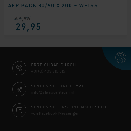
4ER PACK 80/90 X 200 – WEISS
69,96
Ursprünglicher
Aktueller
29,95
Preis
Preis
war:
ist:
€ 69,96
€ 29,95.
KONTAKTINFORMATIONEN
ERREICHBAR DURCH
+31 (0) 493 310 515
SENDEN SIE EINE E-MAIL
info@slaapcentrum.nl
SENDEN SIE UNS EINE NACHRICHT
von Facebook Messenger