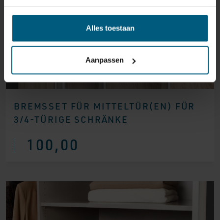
Alles toestaan
Aanpassen
BREMSSET FÜR MITTELTÜR(EN) FÜR
3/4-TÜRIGE SCHRÄNKE
100,00