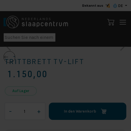
Bekannt aus
DE
TRITTBRETT TV-LIFT
1.150,00
Auf Lager
Trittbrett
–
+
In den Warenkorb
TV-
Lift
Menge