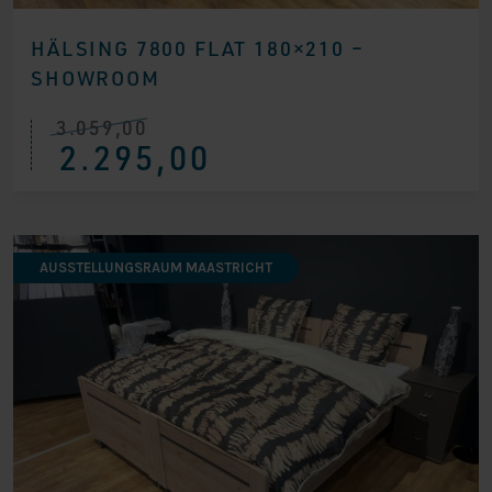
HÄLSING 7800 FLAT 180×210 –
SHOWROOM
3.059,00
Ursprünglicher
Aktueller
2.295,00
Preis
Preis
war:
ist:
€ 3.059,00
€ 2.295,00.
AUSSTELLUNGSRAUM MAASTRICHT