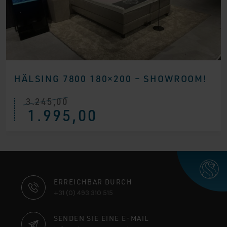
HÄLSING 7800 180×200 – SHOWROOM!
3.245,00
Ursprünglicher
Aktueller
1.995,00
Preis
Preis
war:
ist:
€ 3.245,00
€ 1.995,00.
KONTAKTINFORMATIONEN
ERREICHBAR DURCH
+31 (0) 493 310 515
SENDEN SIE EINE E-MAIL