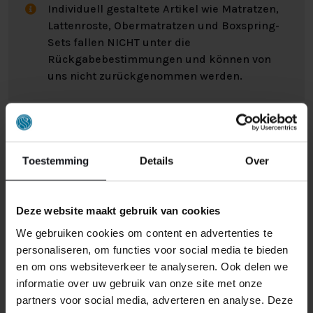
Individuell gestaltete Artikel wie Matratzen,
Lattenroste, Obermatratzen und Boxspring-
Sets fallen NICHT unter die
Rückgabebestimmungen und können von
uns nicht zurückgenommen werden.
Manchmal möchten Sie vielleicht eine Bestellung
zurückgeben. Vielleicht, weil Ihnen das Produkt nicht
gefällt, oder vielleicht gibt es einen anderen Grund,
Toestemming
Details
Over
warum Sie die Bestellung nicht wünschen. In jedem Fall
haben Sie das Recht, Ihre Bestellung bis zu
14 Tage
nach Erhalt ohne Angabe von Gründen zu widerrufen
.
Deze website maakt gebruik van cookies
Bitte behandeln Sie das Produkt sorgfältig und
We gebruiken cookies om content en advertenties te
vergewissern Sie sich, dass es richtig verpackt ist, wenn
personaliseren, om functies voor social media te bieden
Sie es zurückschicken. Wenn das Produkt beschädigt
en om ons websiteverkeer te analyseren. Ook delen we
ist oder die Verpackung mehr als nötig beschädigt ist,
informatie over uw gebruik van onze site met onze
können wir Ihnen diese Wertminderung des Produkts
partners voor social media, adverteren en analyse. Deze
in Rechnung stellen.