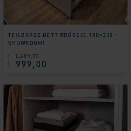
TEILBARES BETT BRÜSSEL 180×200 –
SHOWROOM!
1.200,00
Ursprünglicher
Aktueller
999,00
Preis
Preis
war:
ist:
€ 1.200,00
€ 999,00.