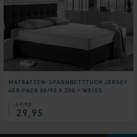
MATRATZEN-SPANNBETTTUCH JERSEY
4ER PACK 80/90 X 200 – WEISS
69,96
Ursprünglicher
Aktueller
29,95
Preis
Preis
war:
ist:
€ 69,96
€ 29,95.