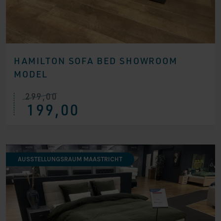
HAMILTON SOFA BED SHOWROOM
MODEL
299,00
Ursprünglicher
Aktueller
199,00
Preis
Preis
war:
ist:
€ 299,00
€ 199,00.
AUSSTELLUNGSRAUM MAASTRICHT