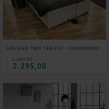
HÄLSING 7800 180×210 – SHOWROOM!
3.059,00
Ursprünglicher
Aktueller
2.295,00
Preis
Preis
war:
ist:
€ 3.059,00
€ 2.295,00.