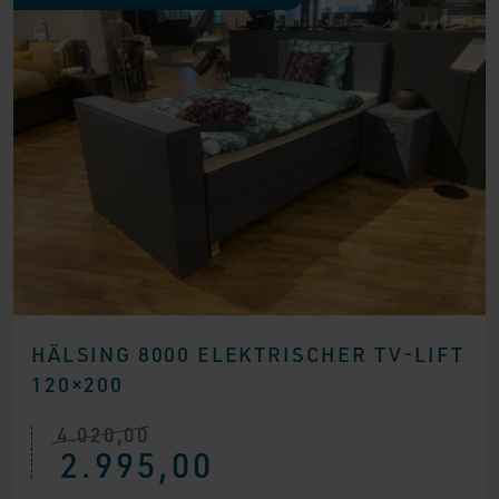
HÄLSING 8000 ELEKTRISCHER TV-LIFT
120×200
4.020,00
Ursprünglicher
Aktueller
2.995,00
Preis
Preis
war:
ist: