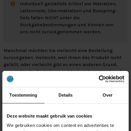
Individuell gestaltete Artikel wie Matratzen,
Lattenroste, Obermatratzen und Boxspring-
Sets fallen NICHT unter die
Rückgabebestimmungen und können von
uns nicht zurückgenommen werden.
Manchmal möchten Sie vielleicht eine Bestellung
zurückgeben. Vielleicht, weil Ihnen das Produkt nicht
gefällt, oder vielleicht gibt es einen anderen Grund,
warum Sie die Bestellung nicht wünschen. In jedem Fall
haben Sie das Recht, Ihre Bestellung bis zu
14 Tage
nach Erhalt ohne Angabe von Gründen zu widerrufen
.
Bitte behandeln Sie das Produkt sorgfältig und
Toestemming
Details
Over
vergewissern Sie sich, dass es richtig verpackt ist, wenn
Sie es zurückschicken. Wenn das Produkt beschädigt
ist oder die Verpackung mehr als nötig beschädigt ist,
Deze website maakt gebruik van cookies
können wir Ihnen diese Wertminderung des Produkts
We gebruiken cookies om content en advertenties te
in Rechnung stellen.