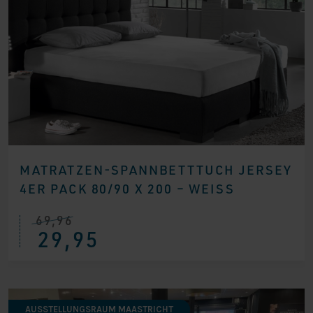
MATRATZEN-SPANNBETTTUCH JERSEY
4ER PACK 80/90 X 200 – WEISS
69,96
Ursprünglicher
Aktueller
29,95
Preis
Preis
war:
ist:
€ 69,96
€ 29,95.
AUSSTELLUNGSRAUM MAASTRICHT