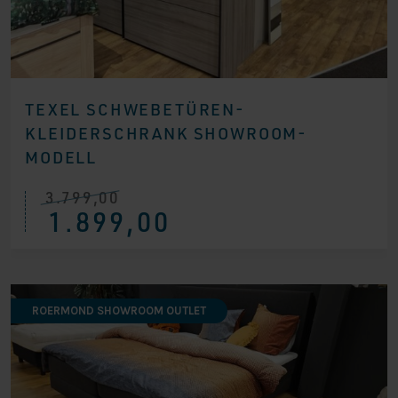
TEXEL SCHWEBETÜREN-
KLEIDERSCHRANK SHOWROOM-
MODELL
3.799,00
Ursprünglicher
Aktueller
1.899,00
Preis
Preis
war:
ist:
€ 3.799,00
€ 1.899,00.
ROERMOND SHOWROOM OUTLET