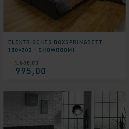
ELEKTRISCHES BOXSPRINGBETT
180×200 – SHOWROOM!
1.800,00
Ursprünglicher
Aktueller
995,00
Preis
Preis
war:
ist:
€ 1.800,00
€ 995,00.