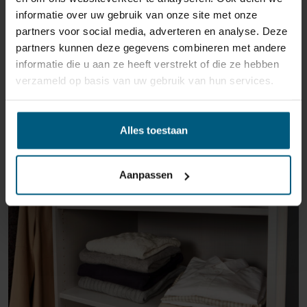
können wir Ihnen diese Wertminderung des Produkts
informatie over uw gebruik van onze site met onze
in Rechnung stellen.
partners voor social media, adverteren en analyse. Deze
partners kunnen deze gegevens combineren met andere
informatie die u aan ze heeft verstrekt of die ze hebben
verzameld op basis van uw gebruik van hun services.
Alles toestaan
ÄHNLICHE PRODUKTE
Aanpassen