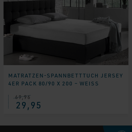
MATRATZEN-SPANNBETTTUCH JERSEY
4ER PACK 80/90 X 200 – WEISS
69,96
Ursprünglicher
Aktueller
29,95
Preis
Preis
war:
ist:
€ 69,96
€ 29,95.