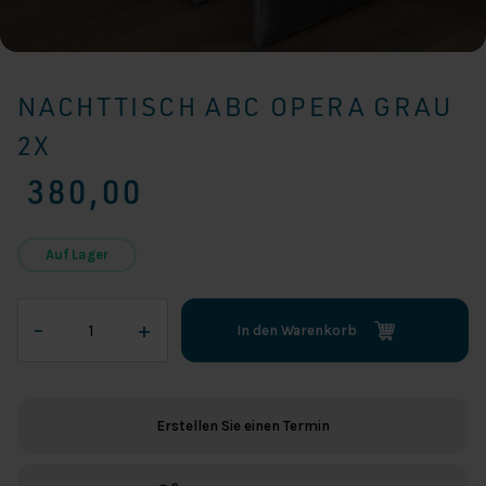
NACHTTISCH ABC OPERA GRAU
2X
380,00
Auf Lager
Nachttisch
–
+
In den Warenkorb
ABC
Opera
Grau
2x
Erstellen Sie einen Termin
Menge