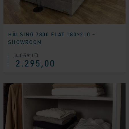
HÄLSING 7800 FLAT 180×210 –
SHOWROOM
3.059,00
Ursprünglicher
Aktueller
2.295,00
Preis
Preis
war:
ist:
€ 3.059,00
€ 2.295,00.