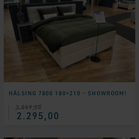
HÄLSING 7800 180×210 – SHOWROOM!
3.059,00
Ursprünglicher
Aktueller
2.295,00
Preis
Preis
war:
ist:
€ 3.059,00
€ 2.295,00.