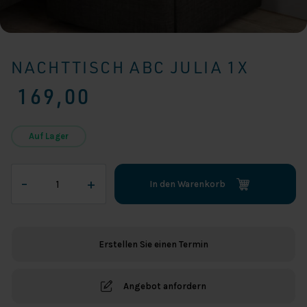
NACHTTISCH ABC JULIA 1X
169,00
Auf Lager
Nachttisch
–
+
In den Warenkorb
ABC
Julia
1x
Menge
Erstellen Sie einen Termin
Angebot anfordern