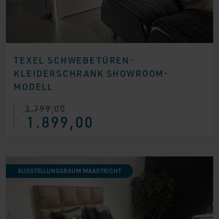
TEXEL SCHWEBETÜREN-
KLEIDERSCHRANK SHOWROOM-
MODELL
3.799,00
Ursprünglicher
Aktueller
1.899,00
Preis
Preis
war:
ist:
€ 3.799,00
€ 1.899,00.
AUSSTELLUNGSRAUM MAASTRICHT