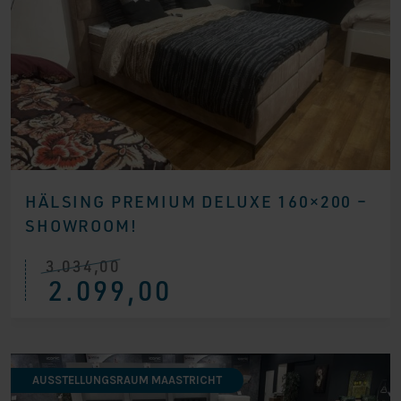
HÄLSING PREMIUM DELUXE 160×200 –
SHOWROOM!
3.034,00
Ursprünglicher
Aktueller
2.099,00
Preis
Preis
war:
ist:
€ 3.034,00
€ 2.099,00.
AUSSTELLUNGSRAUM MAASTRICHT