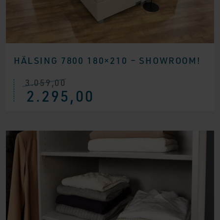
HÄLSING 7800 180×210 – SHOWROOM!
3.059,00
Ursprünglicher
Aktueller
2.295,00
Preis
Preis
war:
ist:
€ 3.059,00
€ 2.295,00.