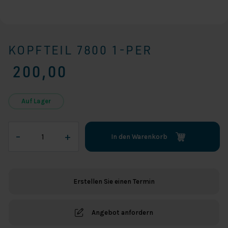
KOPFTEIL 7800 1-PER
200,00
Auf Lager
Kopfteil
–
+
In den Warenkorb
7800
1-
per
Menge
Erstellen Sie einen Termin
Angebot anfordern