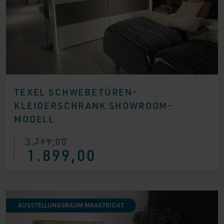
TEXEL SCHWEBETÜREN-
KLEIDERSCHRANK SHOWROOM-
MODELL
3.799,00
Ursprünglicher
Aktueller
1.899,00
Preis
Preis
war:
ist:
€ 3.799,00
€ 1.899,00.
AUSSTELLUNGSRAUM MAASTRICHT