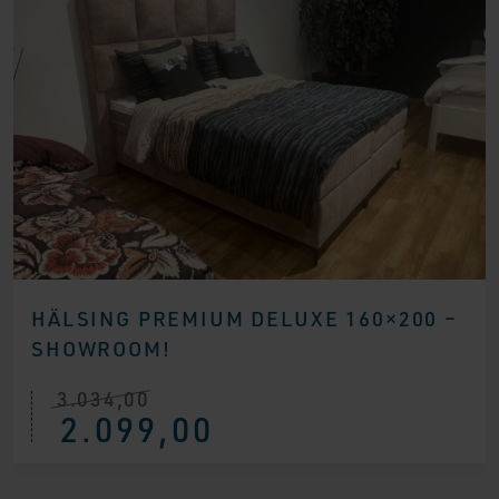
HÄLSING PREMIUM DELUXE 160×200 –
SHOWROOM!
3.034,00
Ursprünglicher
Aktueller
2.099,00
Preis
Preis
war:
ist:
€ 3.034,00
€ 2.099,00.