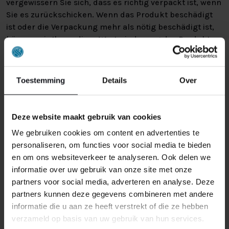
vergewissern Sie sich, dass es richtig verpackt ist, wenn
Sie es zurückschicken. Wenn das Produkt beschädigt
ist oder die Verpackung mehr als nötig beschädigt ist,
können wir Ihnen diese Wertminderung des Produkts
in Rechnung stellen.
Toestemming
Details
Over
Deze website maakt gebruik van cookies
We gebruiken cookies om content en advertenties te
ÄHNLICHE PRODUKTE
personaliseren, om functies voor social media te bieden
en om ons websiteverkeer te analyseren. Ook delen we
informatie over uw gebruik van onze site met onze
partners voor social media, adverteren en analyse. Deze
partners kunnen deze gegevens combineren met andere
informatie die u aan ze heeft verstrekt of die ze hebben
verzameld op basis van uw gebruik van hun services.