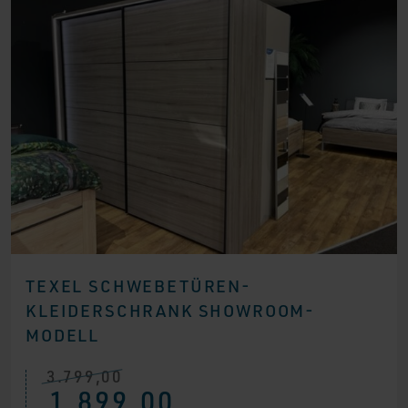
TEXEL SCHWEBETÜREN-
KLEIDERSCHRANK SHOWROOM-
MODELL
3.799,00
Ursprünglicher
Aktueller
1.899,00
Preis
Preis