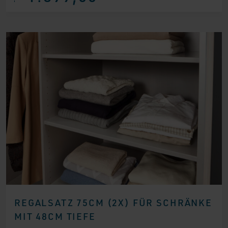
war:
ist:
€ 3.799,00
€ 1.899,00.
REGALSATZ 75CM (2X) FÜR SCHRÄNKE
MIT 48CM TIEFE