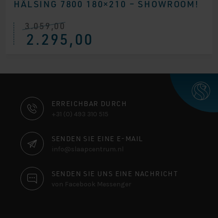
HÄLSING 7800 180×210 – SHOWROOM!
3.059,00
Ursprünglicher
Aktueller
2.295,00
Preis
Preis
war:
ist:
€ 3.059,00
€ 2.295,00.
KONTAKTINFORMATIONEN
ERREICHBAR DURCH
+31 (0) 493 310 515
SENDEN SIE EINE E-MAIL
info@slaapcentrum.nl
SENDEN SIE UNS EINE NACHRICHT
von Facebook Messenger