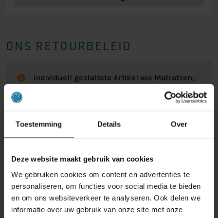
ONS RETOURBELEID
Individuell gestaltete Artikel wie Matratzen,
Lattenroste, Obermatratzen und Boxspring-
Sets fallen NICHT unter die
Rückgabebestimmungen und können von
uns nicht zurückgenommen werden.
Toestemming
Details
Over
Manchmal möchten Sie vielleicht eine Bestellung
Deze website maakt gebruik van cookies
zurückgeben. Vielleicht, weil Ihnen das Produkt nicht
We gebruiken cookies om content en advertenties te
gefällt, oder vielleicht gibt es einen anderen Grund,
personaliseren, om functies voor social media te bieden
warum Sie die Bestellung nicht wünschen. In jedem Fall
en om ons websiteverkeer te analyseren. Ook delen we
haben Sie das Recht, Ihre Bestellung bis zu
14 Tage
informatie over uw gebruik van onze site met onze
nach Erhalt ohne Angabe von Gründen zu widerrufen
.