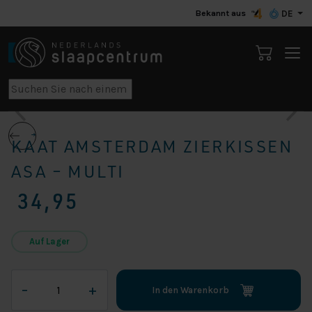
Bekannt aus
DE
KAAT AMSTERDAM ZIERKISSEN
ASA – MULTI
34,95
Auf Lager
KAAT
–
+
In den Warenkorb
Amsterdam
Zierkissen