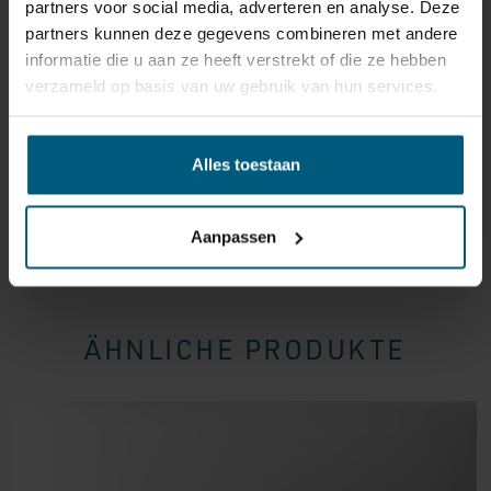
partners voor social media, adverteren en analyse. Deze
Bitte behandeln Sie das Produkt sorgfältig und
partners kunnen deze gegevens combineren met andere
vergewissern Sie sich, dass es richtig verpackt ist, wenn
informatie die u aan ze heeft verstrekt of die ze hebben
Sie es zurückschicken. Wenn das Produkt beschädigt
verzameld op basis van uw gebruik van hun services.
ist oder die Verpackung mehr als nötig beschädigt ist,
können wir Ihnen diese Wertminderung des Produkts
in Rechnung stellen.
Alles toestaan
Aanpassen
ÄHNLICHE PRODUKTE