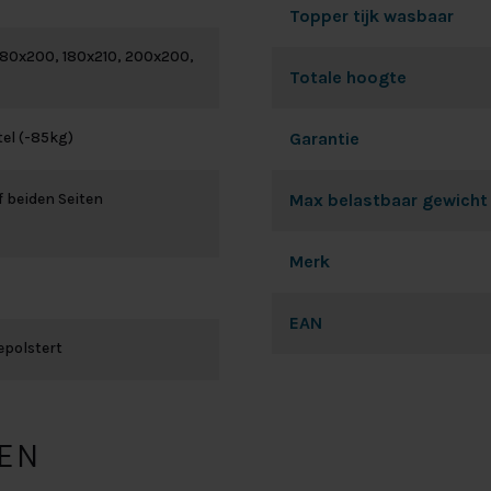
Topper tijk wasbaar
180x200, 180x210, 200x200,
Totale hoogte
tel (-85kg)
Garantie
 beiden Seiten
Max belastbaar gewicht
Merk
EAN
epolstert
EN