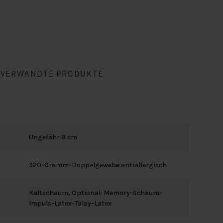
VERWANDTE PRODUKTE
Ungefähr 8 cm
320-Gramm-Doppelgewebe antiallergisch
Kaltschaum, Optional: Memory-Schaum-
Impuls-Latex-Talay-Latex