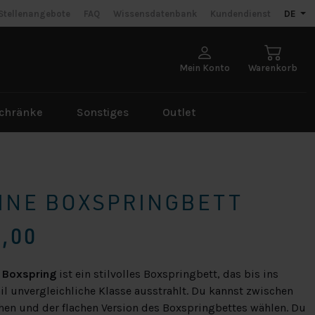
Stellenangebote
FAQ
Wissensdatenbank
Kundendienst
DE
Mein Konto
Warenkorb
chränke
Sonstiges
Outlet
FRAGEN ZU
FRAGEN ZU BETTEN?
FRAGEN ZU
FRAGEN ZU
FRAGEN ZU MATRATZEN?
FRAGEN ZU
FRAGEN ZU SCHRÄNKE?
NOCH FRAGEN?
INE BOXSPRINGBETT
BOXSPRINGBETTEN?
BETTWÄSCHE?
LATTENROSTE?
MATRATZENTOPPER?
Machen Sie ein
Machen Sie ein
Machen Sie ein
Machen Sie ein
termin
termin
termin
termin
in einem unserer
in einem unserer
in einem unserer
in einem unserer
,00
betriebe
betriebe
betriebe
betriebe
oder kommen Sie einfach
oder kommen Sie einfach
oder kommen Sie einfach
oder kommen Sie einfach
Machen Sie ein
Machen Sie ein
Machen Sie ein
Machen Sie ein
termin
termin
termin
termin
in einem unserer
in einem unserer
in einem unserer
in einem unserer
vorbei.
vorbei.
vorbei.
vorbei.
betriebe
betriebe
betriebe
betriebe
oder kommen Sie einfach
oder kommen Sie einfach
oder kommen Sie einfach
oder kommen Sie einfach
 Boxspring
ist ein stilvolles Boxspringbett, das bis ins
vorbei.
vorbei.
vorbei.
vorbei.
ERREICHEN SIE UNS UNTER
ERREICHEN SIE UNS UNTER
ERREICHEN SIE UNS UNTER
ERREICHEN SIE UNS UNTER
ail unvergleichliche Klasse ausstrahlt. Du kannst zwischen
+31 (0) 493 310 515
+31 (0) 493 310 515
+31 (0) 493 310 515
+31 (0) 493 310 515
chen und der flachen Version des Boxspringbettes wählen. Du
ERREICHEN SIE UNS UNTER
ERREICHEN SIE UNS UNTER
ERREICHEN SIE UNS UNTER
ERREICHEN SIE UNS UNTER