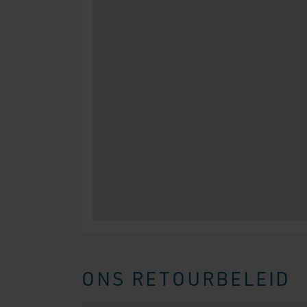
KOPFTE
Das Kopfteil die
Dieses Design is
Hingucker in jed
ELEKTR
Das Jasmine Boxs
Boxspringbett mi
Boxspringbett ge
Schritt zu mache
Natürlich findes
Möchtest du unse
ONS RETOURBELEID
oder hast du and
Läden vorbeizus