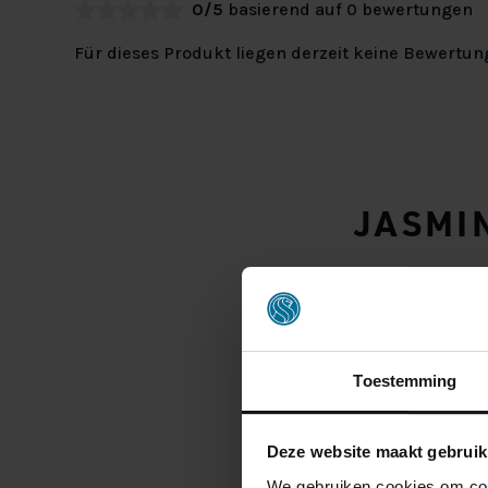
0/5
basierend auf 0 bewertungen
Für dieses Produkt liegen derzeit keine Bewertun
JASMI
Das
Jasmine Bo
unvergleichliche
Version des Boxs
Geschmack zusamm
du dieses stilvo
Toestemming
DIE BO
Deze website maakt gebruik
We gebruiken cookies om cont