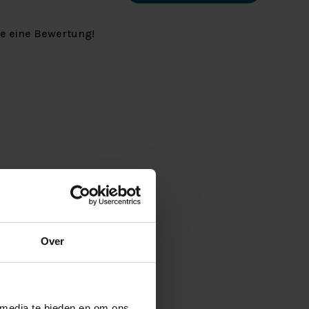
ie eine Bewertung!
tail
er flachen
ach deinem
eine. So kannst
Over
 media te bieden en om ons