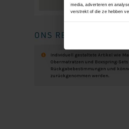
media, adverteren en analys
verstrekt of die ze hebben v
ONS RETOURBELEID
Individuell gestaltete Artikel wie Ma
Obermatratzen und Boxspring-Sets 
Rückgabebestimmungen und können
zurückgenommen werden.