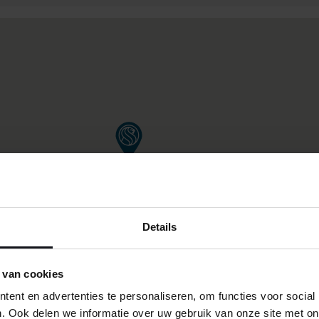
Details
 van cookies
ent en advertenties te personaliseren, om functies voor social
. Ook delen we informatie over uw gebruik van onze site met on