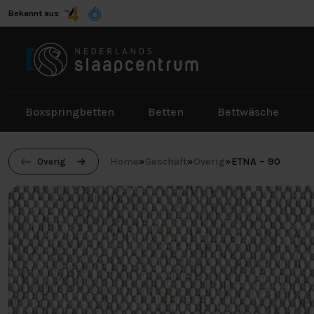
Bekannt aus
Boxspringbetten
Betten
Bettwäsche
Home
»
Geschäft
»
Overig
»
ETNA – 90
Overig
BOXSPRINGBETTEN
BETTEN
BETTWÄSCHE
LATTENROSTE
MATRATZEN
MATRATZENTOPPER
SCHRÄNKE
SONSTIGES
Alle Boxspringbetten
Alle Betten
Alle Bettwäsche
Alle Lattenroste
Alle Matratzen
Alle Topper
Alle Schränke
Alle Zubehör
Boxspringbett mit Stauraum
Doppelbetten
Bettbezügen
Elektrische Lattenroste
Taschenfederkern-Gel
Gel-Topper
Anrichten
Bademäntel
Einzelne Boxspringbetten
Einzelbetten
Decken
Flache Lattenroste
Taschenfederkern-Kaltschaum
Kaltsschaum-Topper
Nachttische
Badezimmerwäsche
Elektrische Boxspringbetten
Elektrische Betten
Kopfkissen
Kopfteile
Taschenfederkern-Latex
Latex-Topper
Schwebetürenschränke
Zubehör
Flache Boxspringbetten
Höhenverstellbare Betten
Matratzen-Spannbettlaken
Manuell verstellbare Lattenroste
Taschenfederkern-Visco
Matratzentopper ohne Split