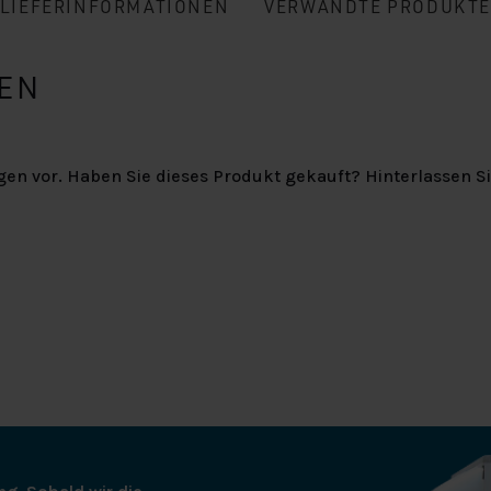
LIEFERINFORMATIONEN
VERWANDTE PRODUKT
EN
gen vor. Haben Sie dieses Produkt gekauft? Hinterlassen S