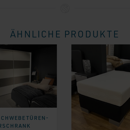
ÄHNLICHE PRODUKTE
SCHWEBETÜREN-
RSCHRANK