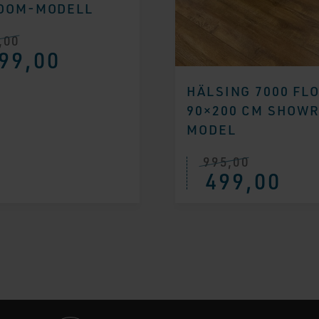
OOM-MODELL
,00
icher
99,00
0
.
HÄLSING 7000 FL
90×200 CM SHOW
MODEL
995,00
Ursprünglicher
Aktueller
499,00
Preis
Preis
war:
ist:
€ 995,00
€ 499,00.