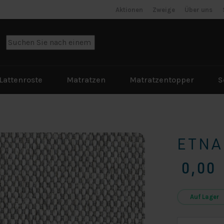
Aktionen
Zweige
Über uns
Lattenroste
Matratzen
Matratzentopper
S
TIPS
TIPS
TIPS
TIPS
TIPS
TIPS
TIPS
ETNA
Welche Art von Matratze oder Topper passt zu mir?
Dein Bett winterfest machen?
Welche Bettdeckengröße passt zu meiner
Dein Boxspringbett individuell gestalten -
Welche Art von Matratze oder Topper passt zu mir?
Welche Art von Matratze oder Topper passt zu mir?
Wie sieht der ideale Schrank für dein
0,00
Matratze?
Optionen und Möglichkeiten.
Schlafzimmer aus?
Boxspring mit TV-Lift: ein Muss für das moderne
Welche Bettdeckengröße passt zu meiner
Welche Bettdeckengröße passt zu meiner
Rückenschmerzen im Bett? Diese Tipps
Schlafzimmer
Matratze?
Matratze?
verbessern Ihren Schlaf.
Die größten Schlafmythen: Was hilft wirklich für
Erleichtern Sie sich das Leben mit einem
Wie sorge ich für ein aufgeräumtes Schlafzimmer?
Auf Lager
einen besseren Schlaf?
elektrischen Boxspringbett.
Rückenschmerzen, hart oder weich schlafen?
Die größten Schlafmythen: Was hilft wirklich für
UNSERE FAVORITEN
ONZE FAVO'S
UNSERE FAVORITEN
UNSERE FAVORITEN
einen besseren Schlaf?
Dein Bett winterfest machen?
ETNA