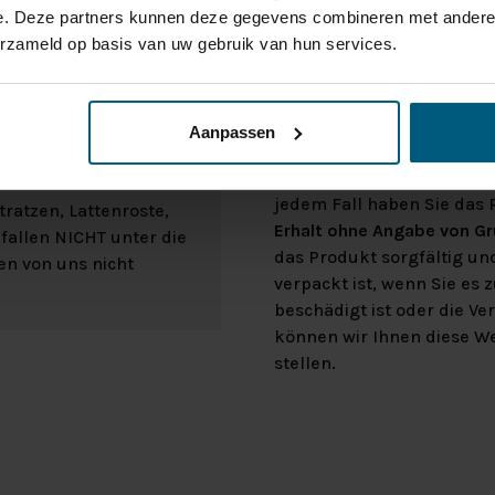
e. Deze partners kunnen deze gegevens combineren met andere i
erzameld op basis van uw gebruik van hun services.
Manchmal möchten Sie vie
Aanpassen
Vielleicht, weil Ihnen das P
einen anderen Grund, waru
jedem Fall haben Sie das 
tratzen, Lattenroste,
Erhalt ohne Angabe von Gr
fallen NICHT unter die
das Produkt sorgfältig und
 von uns nicht
verpackt ist, wenn Sie es
beschädigt ist oder die Ve
können wir Ihnen diese W
stellen.