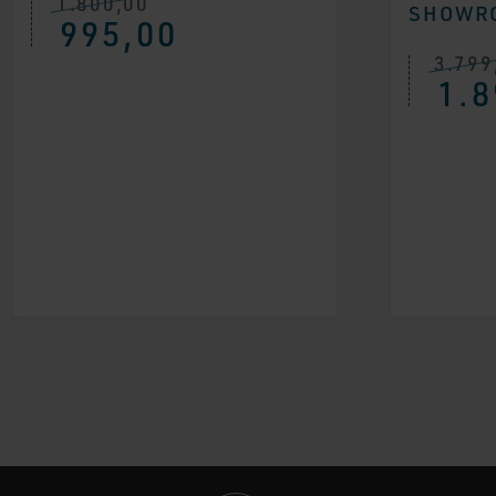
1.800,00
Ursprünglicher
Aktueller
SHOWR
995,00
Preis
Preis
war:
ist:
3.799
Ursprüngl
Aktueller
€ 1.800,00
€ 995,00.
1.8
Preis
Preis
war:
ist:
€ 3.799,0
€ 1.899,00