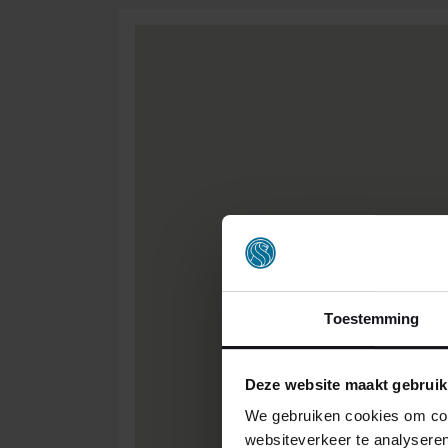
Toestemming
Deze website maakt gebruik
We gebruiken cookies om cont
websiteverkeer te analyseren