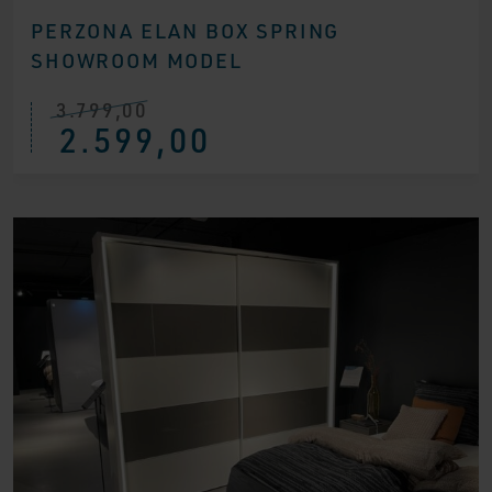
PERZONA ELAN BOX SPRING
SHOWROOM MODEL
3.799,00
Ursprünglicher
Aktueller
2.599,00
Preis
Preis
war:
ist:
€ 3.799,00
€ 2.599,00.