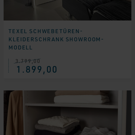
TEXEL SCHWEBETÜREN-
KLEIDERSCHRANK SHOWROOM-
MODELL
3.799,00
Ursprünglicher
Aktueller
1.899,00
Preis
Preis
war:
ist:
€ 3.799,00
€ 1.899,00.