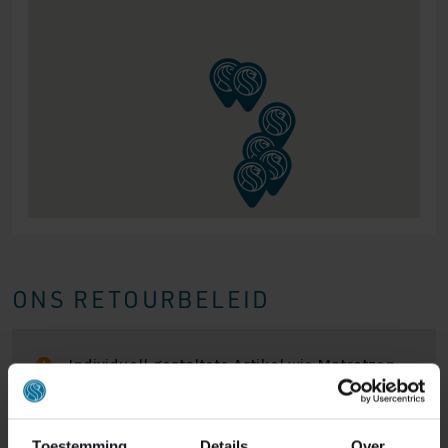
ONS RETOURBELEID
Individuell gestaltete Artikel wie Matratzen,
Lattenroste, Obermatratzen und Boxspring-
Sets fallen NICHT unter die
Rückgabebestimmungen und können von
Toestemming
Details
Over