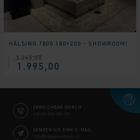
HÄLSING 7800 180×200 – SHOWROOM!
3.245,00
Ursprünglicher
Aktueller
1.995,00
Preis
Preis
war:
ist:
€ 3.245,00
€ 1.995,00.
KONTAKTINFORMATIONEN
ERREICHBAR DURCH
+31 (0) 493 310 515
SENDEN SIE EINE E-MAIL
info@slaapcentrum.nl