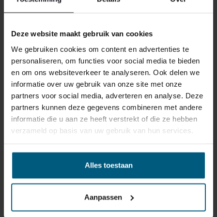
uns nicht zurückgenommen werden.
Deze website maakt gebruik van cookies
Manchmal möchten Sie vielleicht eine Bestellung
zurückgeben. Vielleicht, weil Ihnen das Produkt nicht
We gebruiken cookies om content en advertenties te
gefällt, oder vielleicht gibt es einen anderen Grund,
personaliseren, om functies voor social media te bieden
warum Sie die Bestellung nicht wünschen. In jedem Fall
en om ons websiteverkeer te analyseren. Ook delen we
haben Sie das Recht, Ihre Bestellung bis zu
14 Tage
informatie over uw gebruik van onze site met onze
nach Erhalt ohne Angabe von Gründen zu widerrufen
.
partners voor social media, adverteren en analyse. Deze
Bitte behandeln Sie das Produkt sorgfältig und
partners kunnen deze gegevens combineren met andere
vergewissern Sie sich, dass es richtig verpackt ist, wenn
informatie die u aan ze heeft verstrekt of die ze hebben
Sie es zurückschicken. Wenn das Produkt beschädigt
verzameld op basis van uw gebruik van hun services.
ist oder die Verpackung mehr als nötig beschädigt ist,
können wir Ihnen diese Wertminderung des Produkts
in Rechnung stellen.
Alles toestaan
Aanpassen