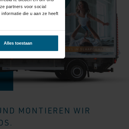
ze partners voor social
m. Willst du
nformatie die u aan ze heeft
atung oder hast
r Filialen
Alles toestaan
 UND MONTIEREN WIR
OS.