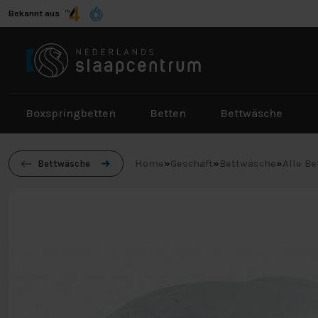
Bekannt aus
Boxspringbetten
Betten
Bettwäsche
Home
»
Geschäft
»
Bettwäsche
»
Alle B
Bettwäsche
BOXSPRINGBETTEN
BETTEN
BETTWÄSCHE
LATTENROSTE
MATRATZEN
MATRATZENTOPPER
SCHRÄNKE
SONSTIGES
Alle Boxspringbetten
Alle Betten
Alle Bettwäsche
Alle Lattenroste
Alle Matratzen
Alle Topper
Alle Schränke
Alle Zubehör
Boxspringbett mit Stauraum
Doppelbetten
Bettbezügen
Elektrische Lattenroste
Taschenfederkern-Gel
Gel-Topper
Anrichten
Bademäntel
Einzelne Boxspringbetten
Einzelbetten
Decken
Flache Lattenroste
Taschenfederkern-Kaltschaum
Kaltsschaum-Topper
Nachttische
Badezimmerwäsche
Elektrische Boxspringbetten
Elektrische Betten
Kopfkissen
Kopfteile
Taschenfederkern-Latex
Latex-Topper
Schwebetürenschränke
Zubehör
Flache Boxspringbetten
Höhenverstellbare Betten
Matratzen-Spannbettlaken
Manuell verstellbare Lattenroste
Taschenfederkern-Visco
Matratzentopper ohne Split