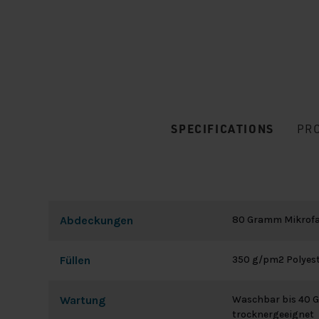
SPECIFICATIONS
PR
Abdeckungen
80 Gramm Mikrofa
Füllen
350 g/pm2 Polyest
Wartung
Waschbar bis 40 G
trocknergeeignet