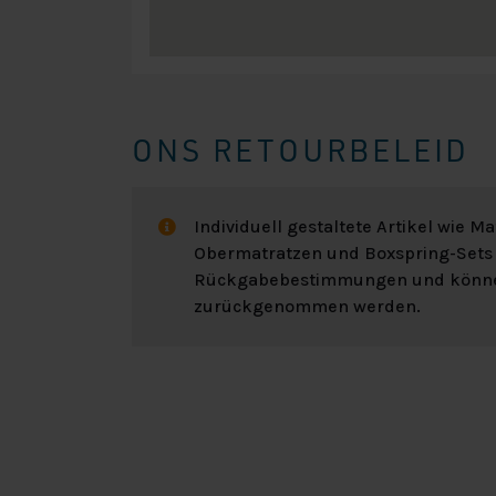
ONS RETOURBELEID
Individuell gestaltete Artikel wie Ma
Obermatratzen und Boxspring-Sets 
Rückgabebestimmungen und können
zurückgenommen werden.