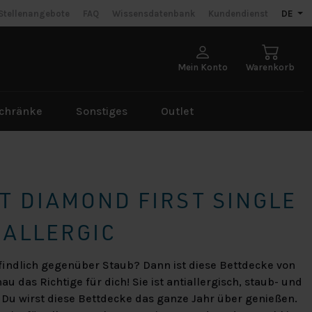
Stellenangebote
FAQ
Wissensdatenbank
Kundendienst
DE
Mein Konto
Warenkorb
chränke
Sonstiges
Outlet
FRAGEN ZU
FRAGEN ZU BETTEN?
FRAGEN ZU
FRAGEN ZU
FRAGEN ZU MATRATZEN?
FRAGEN ZU
FRAGEN ZU SCHRÄNKE?
NOCH FRAGEN?
T DIAMOND FIRST SINGLE
BOXSPRINGBETTEN?
BETTWÄSCHE?
LATTENROSTE?
MATRATZENTOPPER?
Machen Sie ein
Machen Sie ein
Machen Sie ein
Machen Sie ein
termin
termin
termin
termin
in einem unserer
in einem unserer
in einem unserer
in einem unserer
-ALLERGIC
betriebe
betriebe
betriebe
betriebe
oder kommen Sie einfach
oder kommen Sie einfach
oder kommen Sie einfach
oder kommen Sie einfach
Machen Sie ein
Machen Sie ein
Machen Sie ein
Machen Sie ein
termin
termin
termin
termin
in einem unserer
in einem unserer
in einem unserer
in einem unserer
vorbei.
vorbei.
vorbei.
vorbei.
betriebe
betriebe
betriebe
betriebe
oder kommen Sie einfach
oder kommen Sie einfach
oder kommen Sie einfach
oder kommen Sie einfach
findlich gegenüber Staub? Dann ist diese Bettdecke von
vorbei.
vorbei.
vorbei.
vorbei.
u das Richtige für dich! Sie ist antiallergisch, staub- und
ERREICHEN SIE UNS UNTER
ERREICHEN SIE UNS UNTER
ERREICHEN SIE UNS UNTER
ERREICHEN SIE UNS UNTER
 Du wirst diese Bettdecke das ganze Jahr über genießen.
+31 (0) 493 310 515
+31 (0) 493 310 515
+31 (0) 493 310 515
+31 (0) 493 310 515
ERREICHEN SIE UNS UNTER
ERREICHEN SIE UNS UNTER
ERREICHEN SIE UNS UNTER
ERREICHEN SIE UNS UNTER