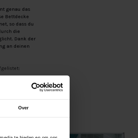
ant genau das
ese Bettdecke
net, so dass du
durch die
licht. Dank der
eng an deinen
gelistet:
Over
 Wir helfen dir
finde die
 media te bieden en om ons