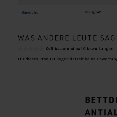
Gewicht
350g/m2
WAS ANDERE LEUTE SAG
0/5
basierend auf 0 bewertungen
Für dieses Produkt liegen derzeit keine Bewertun
BETTD
ANTIA