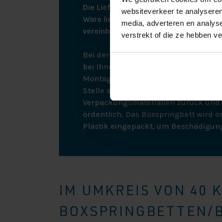
Die Lieferung erfolgt nach Vereinbaru
websiteverkeer te analyseren
Natürlich findes
Ware liefern können, rufen wir Sie an
media, adverteren en analys
unser Sortiment
vereinbaren.
verstrekt of die ze hebben v
du andere Fragen
vorbeizuschaue
Bei der Lieferung wird das Boxspring
bei Ihnen zu Hause im Erdgeschoss an
Montage bauen wir das Boxspringbe
Stelle auf. Anschließend nehmen wir 
Verpackungsmaterialien zurück und h
ordentlich. Das Boxspringbett wird o
Plastik eingepackt, um Beschädigun
IM UMKREIS VON 40 
BOXSPRINGBETTEN/BE