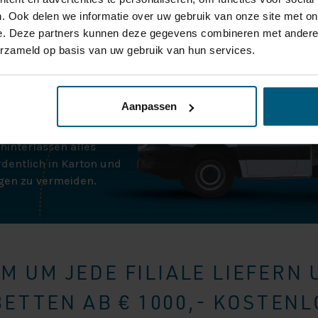
ng. Sobald wir die
. Ook delen we informatie over uw gebruik van onze site met on
t du auch die perfekte Bettdecke bei Nederlands Slaapcentru
, um einen Termin zu
e. Deze partners kunnen deze gegevens combineren met andere i
 mit eigenen Augen sehen, brauchst du eine persönliche Ber
erzameld op basis van uw gebruik van hun services.
? Dann bist du jederzeit herzlich eingeladen, in einer unsere
n!
bett fein säuberlich
geliefert. Bei der
Aanpassen
tt an der gewünschten
alle
interlassen alles
rdentlich in Karton und
gen zu vermeiden.
KM UM JEDE FILIALE LIEFERN
TTEN AB € 1000,- KOSTENL