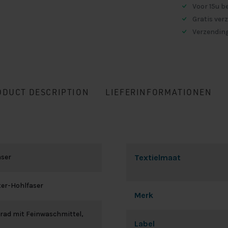
Voor 15u b
Gratis ver
Verzendin
ODUCT DESCRIPTION
LIEFERINFORMATIONEN
ser
Textielmaat
er-Hohlfaser
Merk
rad mit Feinwaschmittel,
Label