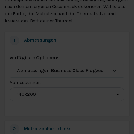
nach deinem eigenen Geschmack dekorieren. Wähle u.a.
die Farbe, die Matratzen und die Obermatratze und
kreiere das Bett deiner Träume!
Abmessungen
1
Verfügbare Optionen:
(für
Abmessungen
Abmessungen
Business
Class
Flugzeug
Matratzenhärte Links
2
2.0)