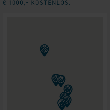
€ 1000,- KOSTENLOS.
DIE MATRATZEN
Das Business Class Lounge Boxspring ist mit einer
Taschenfederkernmatratze ausgestattet. Diese Matratze
ist in der Lage, den Körperdruck optimal zu verteilen,
dank der 7 Komfortzonen in der Matratze. Diese
Komfortzonen sinken an den schwereren Körperstellen,
wie den Schultern und Hüften, stärker ein. Dadurch liegst
du stabiler auf deinem Boxspringbett und genießt
Schlafkomfort auf höchstem Niveau! Die
Taschenfederkernmatratzen haben eine Deckschicht aus
hochwertigem HR-40 Kaltschaum. Dank dieser
Deckschicht werden die Matratzen extrem gut belüftet.
Der Härtegrad deiner Taschenfederkernmatratze liegt ganz
bei dir. Du kannst eine mittelharte Matratze für Personen
mit einem Gewicht von bis zu 85 kg oder eine feste
Matratze für Personen mit einem Gewicht von 85 kg oder