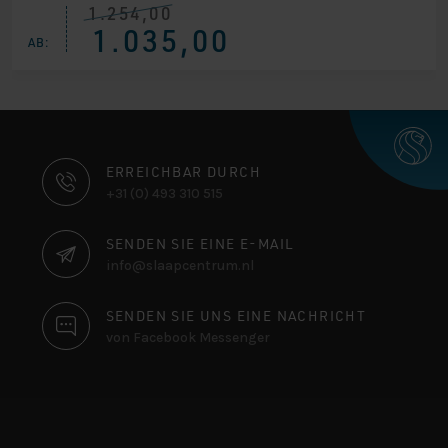
1.254,00
Ursprünglicher
Aktueller
1.035,00
Preis
Preis
AB:
war:
ist:
€ 1.254,00
€ 1.035,00.
KONTAKTINFORMATIONEN
ERREICHBAR DURCH
+31 (0) 493 310 515
SENDEN SIE EINE E-MAIL
info@slaapcentrum.nl
SENDEN SIE UNS EINE NACHRICHT
von Facebook Messenger