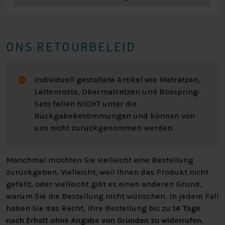
mehr wählen. Auf diese Weise stellst du sicher, dass du
immer bequem auf deinem Boxspringbett liegst.
DIE BEINE
ONS RETOURBELEID
Du wählst auch die Beine aus, die unter dein Lounge-
Boxspringbett kommen. In unserem Sortiment findest du
Individuell gestaltete Artikel wie Matratzen,
verschiedene Beinsätze. So wählst du das Set, das am
Lattenroste, Obermatratzen und Boxspring-
besten zu deinen Bedürfnissen passt. Die Beine sind 12
Sets fallen NICHT unter die
cm hoch.
Rückgabebestimmungen und können von
uns nicht zurückgenommen werden.
DAS KOPFTEIL
Dieses Boxspringbett wird mit einem eleganten,
Manchmal möchten Sie vielleicht eine Bestellung
gepolsterten, zweistufigen Kopfteil geliefert. Das Design
zurückgeben. Vielleicht, weil Ihnen das Produkt nicht
ist schlank und modern und sorgt für einen extrem
gefällt, oder vielleicht gibt es einen anderen Grund,
entspannten Look. Genau wie eine Lounge sein sollte! Das
warum Sie die Bestellung nicht wünschen. In jedem Fall
Kopfteil ist ca. 115 cm hoch und 10 cm dick.
haben Sie das Recht, Ihre Bestellung bis zu
14 Tage
nach Erhalt ohne Angabe von Gründen zu widerrufen
.