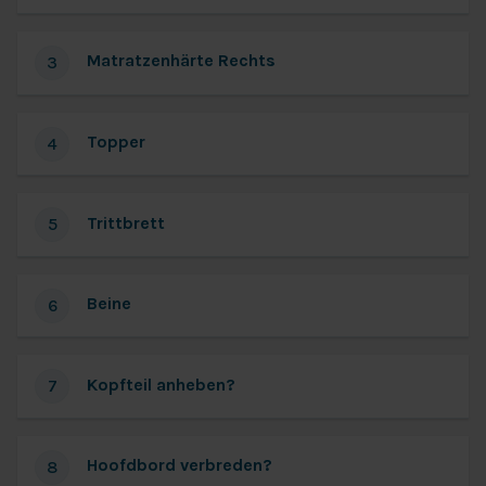
Matratzenhärte Rechts
3
Topper
4
Trittbrett
5
Beine
6
Kopfteil anheben?
7
Hoofdbord verbreden?
8