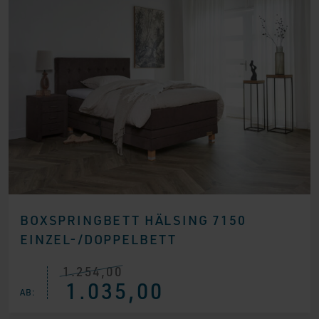
BOXSPRINGBETT HÄLSING 7150
EINZEL-/DOPPELBETT
1.254,00
Ursprünglicher
Aktueller
1.035,00
Preis
Preis
AB:
war:
ist:
€ 1.254,00
€ 1.035,00.