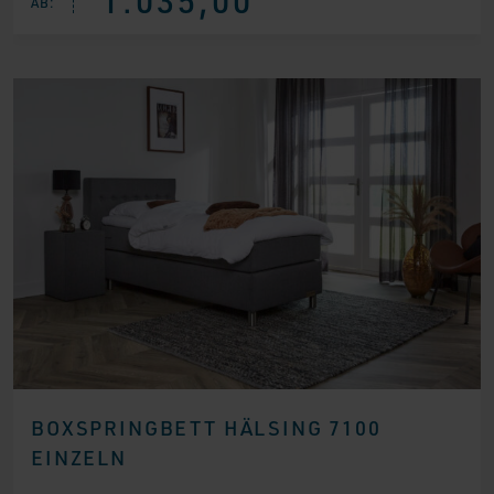
AB:
war:
ist:
€ 1.254,00
€ 1.035,00.
BOXSPRINGBETT HÄLSING 7100
EINZELN