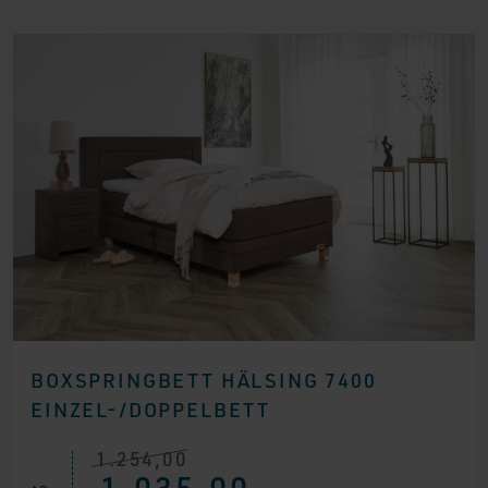
BOXSPRINGBETT HÄLSING 7400
EINZEL-/DOPPELBETT
1.254,00
Ursprünglicher
Aktueller
1.035,00
Preis
Preis