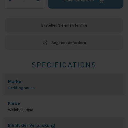
–
+
In den Warenkorb
Jersey
Splittopper
Spannbetttuch
-
Erstellen Sie einen Termin
Soft
Pink
Menge
Angebot anfordern
SPECIFICATIONS
Marke
Beddinghouse
Farbe
Weiches Rosa
Inhalt der Verpackung