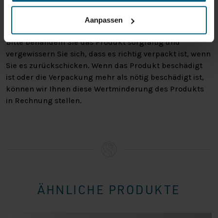
warum Sie die Bestellung nicht wünschen. In jedem Fall
haben Sie das Recht, Ihre Bestellung bis zu
14 Tage
Aanpassen
nach Erhalt ohne Angabe von Gründen zu widerrufen
.
Bitte behandeln Sie das Produkt sorgfältig und
vergewissern Sie sich, dass es richtig verpackt ist, wenn
Sie es zurückschicken. Wenn das Produkt beschädigt
ist oder die Verpackung mehr als nötig beschädigt ist,
können wir Ihnen diese Wertminderung des Produkts
in Rechnung stellen.
ÄHNLICHE PRODUKTE