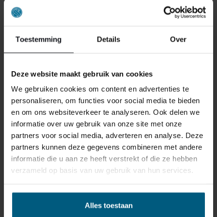
Toestemming
Details
Over
Deze website maakt gebruik van cookies
ONS RETOURBELEID
We gebruiken cookies om content en advertenties te
personaliseren, om functies voor social media te bieden
Individuell gestaltete Artikel wie Matratzen,
en om ons websiteverkeer te analyseren. Ook delen we
Lattenroste, Obermatratzen und Boxspring-
informatie over uw gebruik van onze site met onze
Sets fallen NICHT unter die
partners voor social media, adverteren en analyse. Deze
Rückgabebestimmungen und können von
partners kunnen deze gegevens combineren met andere
uns nicht zurückgenommen werden.
informatie die u aan ze heeft verstrekt of die ze hebben
verzameld op basis van uw gebruik van hun services.
Manchmal möchten Sie vielleicht eine Bestellung
zurückgeben. Vielleicht, weil Ihnen das Produkt nicht
Alles toestaan
gefällt, oder vielleicht gibt es einen anderen Grund,