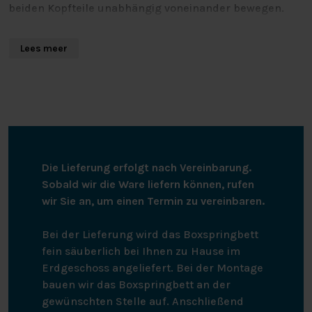
beiden Kopfteile unabhängig voneinander bewegen.
Das Split-Top-Spannbetttuch ist rundum elastisch und
passt gut auf Matratzen von 200 cm bis 220 cm Länge.
Lees meer
Das Splittopper-Spannbetttuch kann bis 60 Grad
gewaschen werden, ist trocknergeeignet und muss
nicht gebügelt werden.
Die Lieferung erfolgt nach Vereinbarung.
Sobald wir die Ware liefern können, rufen
wir Sie an, um einen Termin zu vereinbaren.
Bei der Lieferung wird das Boxspringbett
fein säuberlich bei Ihnen zu Hause im
Erdgeschoss angeliefert. Bei der Montage
bauen wir das Boxspringbett an der
gewünschten Stelle auf. Anschließend