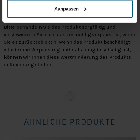
warum Sie die Bestellung nicht wünschen. In jedem Fall
Aanpassen
haben Sie das Recht, Ihre Bestellung bis zu
14 Tage
nach Erhalt ohne Angabe von Gründen zu widerrufen
.
Bitte behandeln Sie das Produkt sorgfältig und
vergewissern Sie sich, dass es richtig verpackt ist, wenn
Sie es zurückschicken. Wenn das Produkt beschädigt
ist oder die Verpackung mehr als nötig beschädigt ist,
können wir Ihnen diese Wertminderung des Produkts
in Rechnung stellen.
ÄHNLICHE PRODUKTE