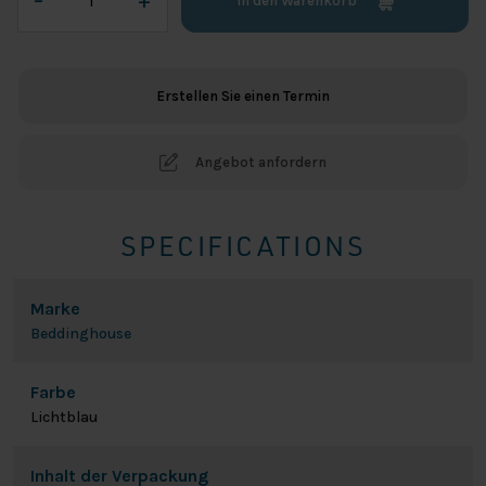
–
+
In den Warenkorb
Jersey
Splittopper
Spannbetttuch
-
Erstellen Sie einen Termin
Hellblau
Menge
Angebot anfordern
SPECIFICATIONS
Marke
Beddinghouse
Farbe
Lichtblau
Inhalt der Verpackung