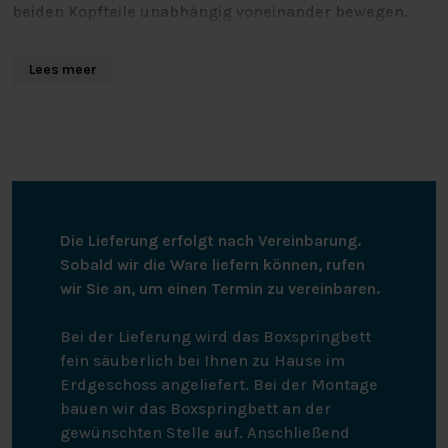
beiden Kopfteile unabhängig voneinander bewegen.
Das Split-Top-Spannbetttuch ist rundum elastisch und
passt gut auf Matratzen von 200 cm bis 220 cm Länge.
Lees meer
Das Splittopper-Spannbetttuch kann bis 60 Grad
gewaschen werden, ist trocknergeeignet und muss
nicht gebügelt werden.
Die Lieferung erfolgt nach Vereinbarung.
Sobald wir die Ware liefern können, rufen
wir Sie an, um einen Termin zu vereinbaren.
Bei der Lieferung wird das Boxspringbett
fein säuberlich bei Ihnen zu Hause im
Erdgeschoss angeliefert. Bei der Montage
bauen wir das Boxspringbett an der
gewünschten Stelle auf. Anschließend