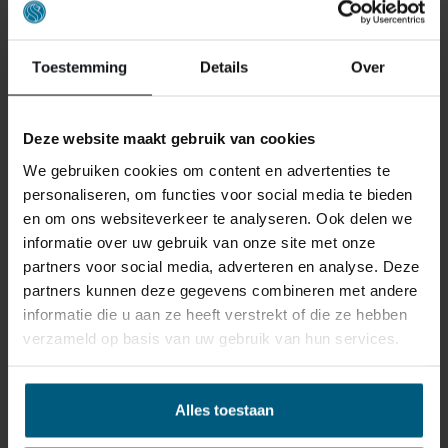
Toestemming
Details
Over
Deze website maakt gebruik van cookies
ONS RETOURBELEID
We gebruiken cookies om content en advertenties te
personaliseren, om functies voor social media te bieden
en om ons websiteverkeer te analyseren. Ook delen we
Individuell gestaltete Artikel wie Matratzen,
informatie over uw gebruik van onze site met onze
Lattenroste, Obermatratzen und Boxspring-
partners voor social media, adverteren en analyse. Deze
Sets fallen NICHT unter die
partners kunnen deze gegevens combineren met andere
Rückgabebestimmungen und können von
informatie die u aan ze heeft verstrekt of die ze hebben
uns nicht zurückgenommen werden.
verzameld op basis van uw gebruik van hun services.
Manchmal möchten Sie vielleicht eine Bestellung
Alles toestaan
zurückgeben. Vielleicht, weil Ihnen das Produkt nicht
gefällt, oder vielleicht gibt es einen anderen Grund,