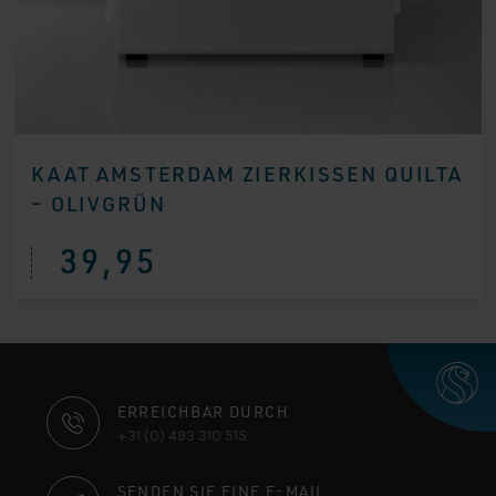
KAAT AMSTERDAM ZIERKISSEN QUILTA
– OLIVGRÜN
39,95
KONTAKTINFORMATIONEN
ERREICHBAR DURCH
+31 (0) 493 310 515
SENDEN SIE EINE E-MAIL