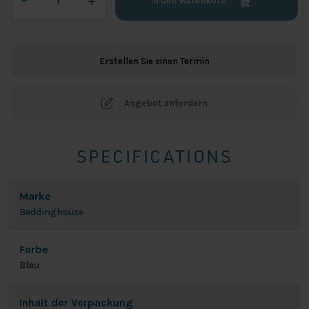
–
+
In den Warenkorb
Jersey
Split
Topper
Spannbetttuch
Erstellen Sie einen Termin
-
Blau
Menge
Angebot anfordern
SPECIFICATIONS
Marke
Beddinghouse
Farbe
Blau
Inhalt der Verpackung