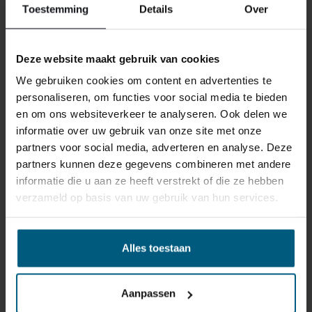
Toestemming
Details
Over
Deze website maakt gebruik van cookies
We gebruiken cookies om content en advertenties te
personaliseren, om functies voor social media te bieden
ONS RETOURBELEID
en om ons websiteverkeer te analyseren. Ook delen we
informatie over uw gebruik van onze site met onze
partners voor social media, adverteren en analyse. Deze
Individuell gestaltete Artikel wie Matratzen,
partners kunnen deze gegevens combineren met andere
Lattenroste, Obermatratzen und Boxspring-
informatie die u aan ze heeft verstrekt of die ze hebben
Sets fallen NICHT unter die
verzameld op basis van uw gebruik van hun services.
Rückgabebestimmungen und können von
uns nicht zurückgenommen werden.
Alles toestaan
Manchmal möchten Sie vielleicht eine Bestellung
zurückgeben. Vielleicht, weil Ihnen das Produkt nicht
Aanpassen
gefällt, oder vielleicht gibt es einen anderen Grund,