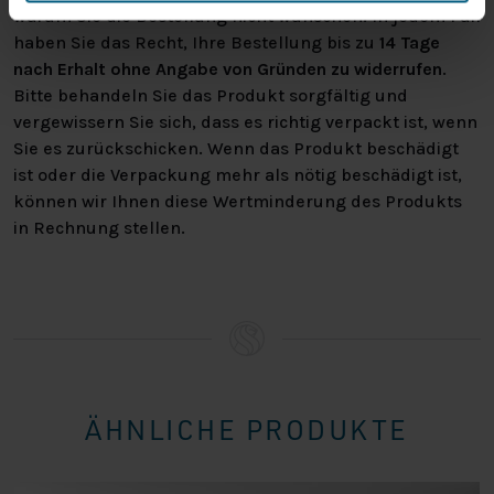
warum Sie die Bestellung nicht wünschen. In jedem Fall
haben Sie das Recht, Ihre Bestellung bis zu
14 Tage
nach Erhalt ohne Angabe von Gründen zu widerrufen
.
Bitte behandeln Sie das Produkt sorgfältig und
vergewissern Sie sich, dass es richtig verpackt ist, wenn
Sie es zurückschicken. Wenn das Produkt beschädigt
ist oder die Verpackung mehr als nötig beschädigt ist,
können wir Ihnen diese Wertminderung des Produkts
in Rechnung stellen.
ÄHNLICHE PRODUKTE