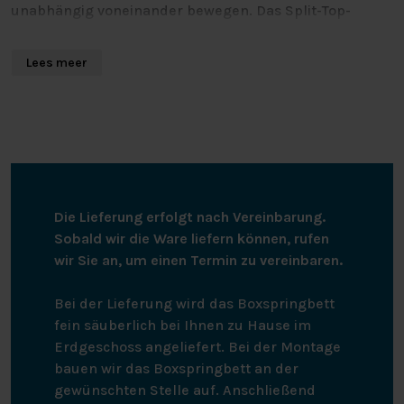
unabhängig voneinander bewegen. Das Split-Top-
Spannbetttuch ist rundum elastisch und passt gut auf
Matratzen von 200 cm bis 220 cm Länge. Das
Lees meer
Splittopper-Spannbetttuch kann bis 60 Grad
gewaschen werden, ist trocknergeeignet und muss
nicht gebügelt werden.
Die Lieferung erfolgt nach Vereinbarung.
Sobald wir die Ware liefern können, rufen
wir Sie an, um einen Termin zu vereinbaren.
Bei der Lieferung wird das Boxspringbett
fein säuberlich bei Ihnen zu Hause im
Erdgeschoss angeliefert. Bei der Montage
bauen wir das Boxspringbett an der
gewünschten Stelle auf. Anschließend