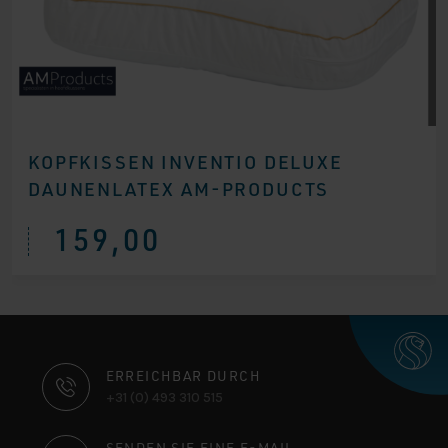
KOPFKISSEN INVENTIO DELUXE
DAUNENLATEX AM-PRODUCTS
159,00
KONTAKTINFORMATIONEN
ERREICHBAR DURCH
+31 (0) 493 310 515
SENDEN SIE EINE E-MAIL