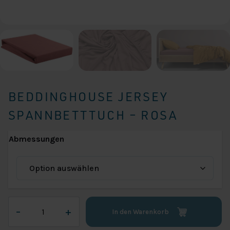
BEDDINGHOUSE JERSEY
SPANNBETTTUCH – ROSA
Abmessungen
Beddinghouse
–
+
In den Warenkorb
Jersey
Spannbetttuch