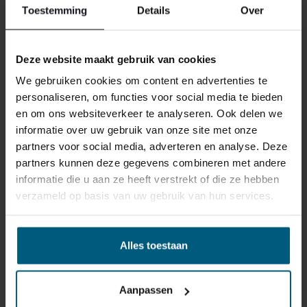
Toestemming
Details
Over
Deze website maakt gebruik van cookies
We gebruiken cookies om content en advertenties te
ONS RETOURBELEID
personaliseren, om functies voor social media te bieden
en om ons websiteverkeer te analyseren. Ook delen we
informatie over uw gebruik van onze site met onze
Individuell gestaltete Artikel wie Matratzen,
partners voor social media, adverteren en analyse. Deze
Lattenroste, Obermatratzen und Boxspring-
partners kunnen deze gegevens combineren met andere
Sets fallen NICHT unter die
informatie die u aan ze heeft verstrekt of die ze hebben
Rückgabebestimmungen und können von
verzameld op basis van uw gebruik van hun services.
uns nicht zurückgenommen werden.
Alles toestaan
Manchmal möchten Sie vielleicht eine Bestellung
zurückgeben. Vielleicht, weil Ihnen das Produkt nicht
gefällt, oder vielleicht gibt es einen anderen Grund,
Aanpassen
warum Sie die Bestellung nicht wünschen. In jedem Fall