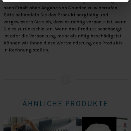
haben Sie das Recht, Ihre Bestellung bis zu
14 Tage
nach Erhalt ohne Angabe von Gründen zu widerrufen
.
Bitte behandeln Sie das Produkt sorgfältig und
vergewissern Sie sich, dass es richtig verpackt ist, wenn
Sie es zurückschicken. Wenn das Produkt beschädigt
ist oder die Verpackung mehr als nötig beschädigt ist,
können wir Ihnen diese Wertminderung des Produkts
in Rechnung stellen.
ÄHNLICHE PRODUKTE