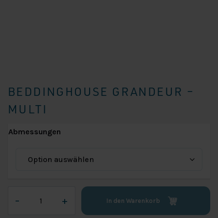
BEDDINGHOUSE GRANDEUR –
MULTI
Abmessungen
Beddinghouse
–
+
In den Warenkorb
Grandeur
-