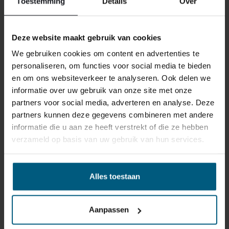
Toestemming
Details
Over
Deze website maakt gebruik van cookies
We gebruiken cookies om content en advertenties te
ONS RETOURBELEID
personaliseren, om functies voor social media te bieden
en om ons websiteverkeer te analyseren. Ook delen we
informatie over uw gebruik van onze site met onze
Individuell gestaltete Artikel wie Matratzen,
partners voor social media, adverteren en analyse. Deze
Lattenroste, Obermatratzen und Boxspring-
partners kunnen deze gegevens combineren met andere
Sets fallen NICHT unter die
informatie die u aan ze heeft verstrekt of die ze hebben
Rückgabebestimmungen und können von
verzameld op basis van uw gebruik van hun services.
uns nicht zurückgenommen werden.
Alles toestaan
Manchmal möchten Sie vielleicht eine Bestellung
zurückgeben. Vielleicht, weil Ihnen das Produkt nicht
gefällt, oder vielleicht gibt es einen anderen Grund,
Aanpassen
warum Sie die Bestellung nicht wünschen. In jedem Fall