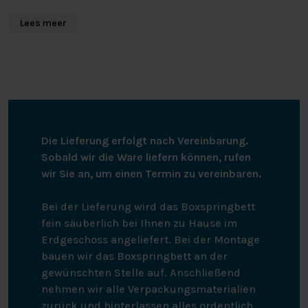
dem Altkarton zum Recycling.
Lees meer
Qualität
Der Bettbezug ist aus 100% Baumwollsatin, 220 TC,
hergestellt. Das bedeutet, dass feine, luxuriöse Garne
verwendet wurden. Das verleiht dem Bettbezug einen
schicken Glanz und ein weiches und geschmeidiges
Gefühl. Der Bettbezug hat auf beiden Seiten einen
Die Lieferung erfolgt nach Vereinbarung.
doppelten Einschlagstreifen über die gesamte Breite.
Sobald wir die Ware liefern können, rufen
Die Gesamtlänge des Bettbezugs beträgt 260 cm. Das
wir Sie an, um einen Termin zu vereinbaren.
ist extra lang, damit du den Bettbezug leicht unter die
Matratze schieben kannst und keine kalten Füße
Bei der Lieferung wird das Boxspringbett
bekommst. Der Bettbezug ist für Bettdecken von 200
fein säuberlich bei Ihnen zu Hause im
cm, 210 cm oder 220 cm geeignet.
Erdgeschoss angeliefert. Bei der Montage
bauen wir das Boxspringbett an der
Bessere Baumwolle
gewünschten Stelle auf. Anschließend
Wenn du dich für Baumwollprodukte von uns
nehmen wir alle Verpackungsmaterialien
entscheidest, unterstützt du unsere Investition in die
zurück und hinterlassen alles ordentlich.