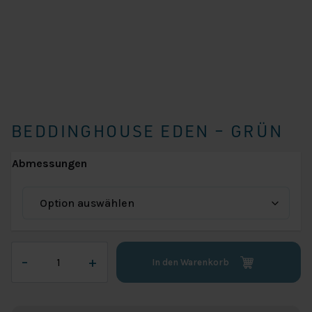
BEDDINGHOUSE EDEN – GRÜN
Abmessungen
Beddinghouse
–
+
In den Warenkorb
Eden
-
Grün