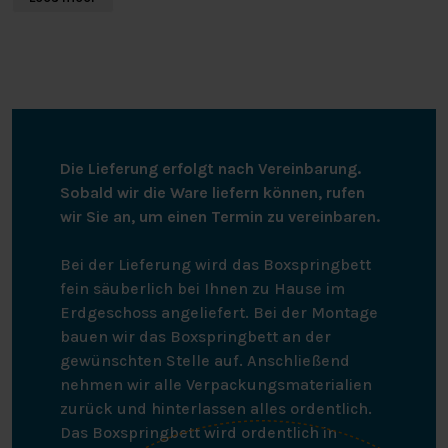
Bessere Baumwolle
Wenn du dich für Baumwollprodukte von uns
entscheidest, unterstützt du unsere Investition in die
Mission von Better Cotton. Dieses Produkt wird über ein
Massenbilanzsystem beschafft und enthält daher
möglicherweise keine Better Cotton. Siehe
bettercotton.org/learnmore.
Die Lieferung erfolgt nach Vereinbarung.
Sobald wir die Ware liefern können, rufen
wir Sie an, um einen Termin zu vereinbaren.
Bei der Lieferung wird das Boxspringbett
fein säuberlich bei Ihnen zu Hause im
Erdgeschoss angeliefert. Bei der Montage
bauen wir das Boxspringbett an der
gewünschten Stelle auf. Anschließend
nehmen wir alle Verpackungsmaterialien
zurück und hinterlassen alles ordentlich.
Das Boxspringbett wird ordentlich in