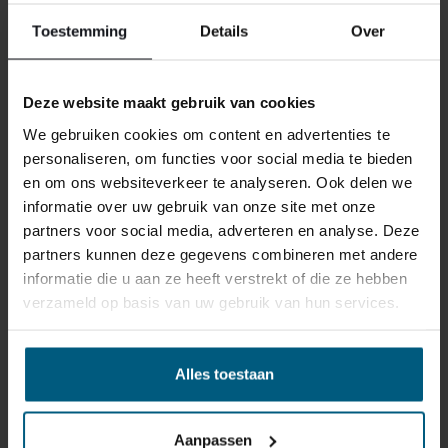
Toestemming
Details
Over
ONS RETOURBELEID
Deze website maakt gebruik van cookies
We gebruiken cookies om content en advertenties te
personaliseren, om functies voor social media te bieden
Individuell gestaltete Artikel wie Matratzen,
en om ons websiteverkeer te analyseren. Ook delen we
Lattenroste, Obermatratzen und Boxspring-
informatie over uw gebruik van onze site met onze
Sets fallen NICHT unter die
partners voor social media, adverteren en analyse. Deze
Rückgabebestimmungen und können von
partners kunnen deze gegevens combineren met andere
uns nicht zurückgenommen werden.
informatie die u aan ze heeft verstrekt of die ze hebben
verzameld op basis van uw gebruik van hun services.
Manchmal möchten Sie vielleicht eine Bestellung
zurückgeben. Vielleicht, weil Ihnen das Produkt nicht
gefällt, oder vielleicht gibt es einen anderen Grund,
Alles toestaan
warum Sie die Bestellung nicht wünschen. In jedem Fall
haben Sie das Recht, Ihre Bestellung bis zu
14 Tage
nach Erhalt ohne Angabe von Gründen zu widerrufen
.
Aanpassen