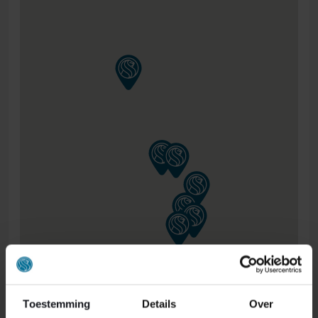
Toestemming
Details
Over
ONS RETOURBELEID