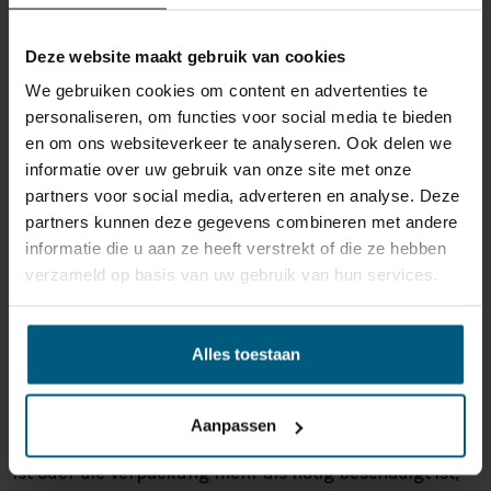
Deze website maakt gebruik van cookies
Individuell gestaltete Artikel wie Matratzen,
Lattenroste, Obermatratzen und Boxspring-
We gebruiken cookies om content en advertenties te
Sets fallen NICHT unter die
personaliseren, om functies voor social media te bieden
Rückgabebestimmungen und können von
en om ons websiteverkeer te analyseren. Ook delen we
uns nicht zurückgenommen werden.
informatie over uw gebruik van onze site met onze
partners voor social media, adverteren en analyse. Deze
partners kunnen deze gegevens combineren met andere
Manchmal möchten Sie vielleicht eine Bestellung
informatie die u aan ze heeft verstrekt of die ze hebben
zurückgeben. Vielleicht, weil Ihnen das Produkt nicht
verzameld op basis van uw gebruik van hun services.
gefällt, oder vielleicht gibt es einen anderen Grund,
warum Sie die Bestellung nicht wünschen. In jedem Fall
haben Sie das Recht, Ihre Bestellung bis zu
14 Tage
Alles toestaan
nach Erhalt ohne Angabe von Gründen zu widerrufen
.
Bitte behandeln Sie das Produkt sorgfältig und
vergewissern Sie sich, dass es richtig verpackt ist, wenn
Aanpassen
Sie es zurückschicken. Wenn das Produkt beschädigt
ist oder die Verpackung mehr als nötig beschädigt ist,