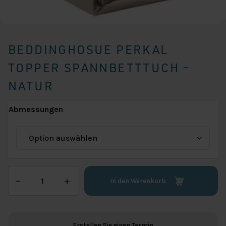
BEDDINGHOSUE PERKAL
TOPPER SPANNBETTTUCH –
NATUR
Abmessungen
Beddinghosue
–
+
In den Warenkorb
Perkal
Topper
Spannbetttuch
-
Erstellen Sie einen Termin