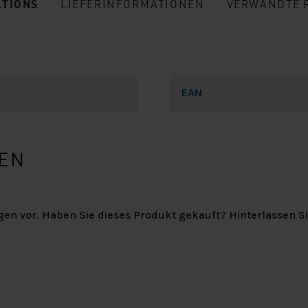
ATIONS
LIEFERINFORMATIONEN
VERWANDTE 
EAN
EN
gen vor. Haben Sie dieses Produkt gekauft? Hinterlassen S