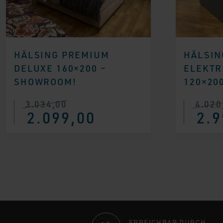
HÄLSING PREMIUM
HÄLSIN
DELUXE 160×200 –
ELEKTR
SHOWROOM!
120×20
3.034,00
4.020
Ursprünglicher
Aktueller
Ursprüngl
Aktueller
2.099,00
2.9
Preis
Preis
Preis
Preis
war:
ist:
war:
ist:
€ 3.034,00
€ 2.099,00.
€ 4.020,0
€ 2.995,00
ERREICHBAR DURCH