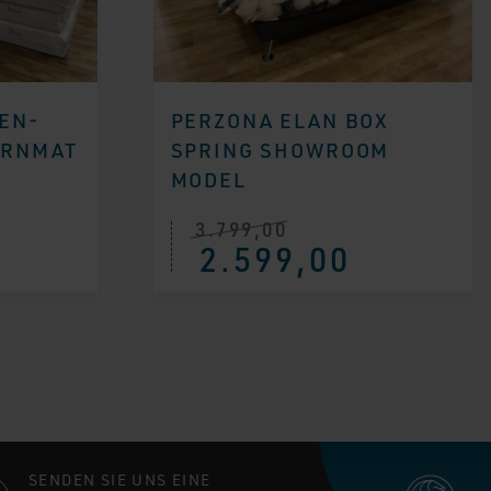
EN-
PERZONA ELAN BOX
ERNMAT
SPRING SHOWROOM
MODEL
3.799,00
Ursprünglicher
Aktueller
2.599,00
Preis
Preis
war:
ist:
€ 3.799,00
€ 2.599,00.
SENDEN SIE UNS EINE