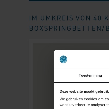
IM UMKREIS VON 40 
BOXSPRINGBETTEN/BE
Toestemming
Deze website maakt gebruik
We gebruiken cookies om cont
websiteverkeer te analyseren