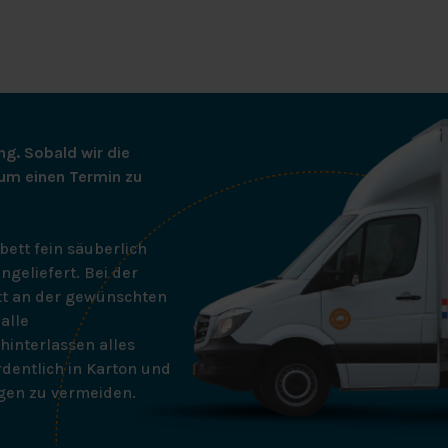
ng. Sobald wir die
, um einen Termin zu
bett fein säuberlich
geliefert. Bei der
tt an der gewünschten
alle
interlassen alles
rdentlich in Karton und
gen zu vermeiden.