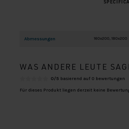
SPECIFIC
Abmessungen
160x200, 180x200
WAS ANDERE LEUTE SAG
0/5
basierend auf 0 bewertungen
Für dieses Produkt liegen derzeit keine Bewertun