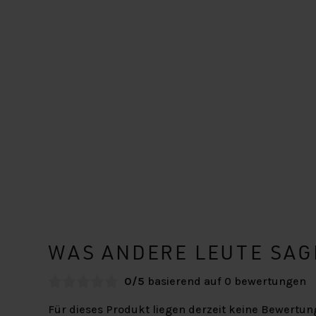
Höhenverstellbare Boxspringbetten
Ledikanten
Molton-Spannbettlaken
Vollschaum
Split-Topper
Trennbare Boxspringbetten
Seniorenbetten
Splittopper-Spannbettlaken
Traumschaum-Topper
Web-Only Boxspringbetten
Teilbare Betten
Topper-Spannbettlaken
Zweifler Boxspringbett
Zierkissen
WAS ANDERE LEUTE SAG
0/5
basierend auf 0 bewertungen
Für dieses Produkt liegen derzeit keine Bewertun