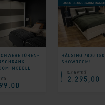
AUSSTELLUNGSRAUM MAAST
SCHWEBETÜREN-
HÄLSING 7800 180
RSCHRANK
SHOWROOM!
OOM-MODELL
3.059,00
Ursprünglicher
Aktueller
2.295,00
Preis
Preis
,00
icher
war:
ist:
99,00
€ 3.059,00
€ 2.295,00.
0
.