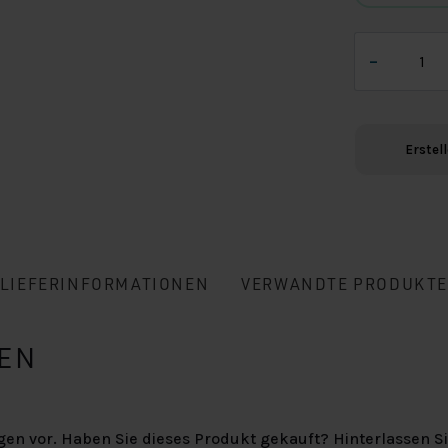
UNSERE FAVORITEN
UNSERE FAVORITEN
ONZE FAVO'S
1x
–
Doppelter
Matratzenb
Menge
Erstell
LIEFERINFORMATIONEN
VERWANDTE PRODUKT
EN
gen vor. Haben Sie dieses Produkt gekauft? Hinterlassen S